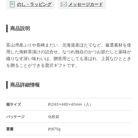
のし・ラッピング
メッセージカード
商品説明
富山湾産ぶりや長崎まだい、北海道産ほたてなど、厳選素材を使
用した海鮮茶漬けの詰合せ。なつれ独自のかつお節だしと薬味が
織りなす深い味わいは、贈答用としても喜ばれ、上質なひととき
を贈ることができる贅沢ギフトです。
商品詳細情報
箱サイズ
約240×460×40mm（入）
パッケージ
化粧箱
重量
約675g