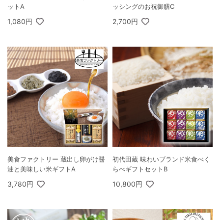
ットA
ッシングのお祝御膳C
1,080円
2,700円
美食ファクトリー 蔵出し卵がけ醤
初代田蔵 味わいブランド米食べく
油と美味しい米ギフトA
らべギフトセットB
3,780円
10,800円