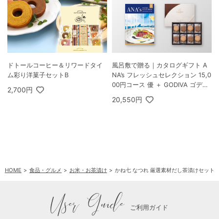
ドトールコーヒー＆リワードタイ
風呂敷で贈る｜カタログギフト A
ム彩り洋菓子セットB
NA’s フレッシュセレクション 15,0
00円コース 優 ＋ GODIVA ゴディ
2,700円
バ ラングドシャクッキーアソート
20,550円
メント 30枚入
HOME
食品・グルメ
お米・お茶漬け
かね七 なつれ 厳選素材だし茶漬けセット 
User Guide
ご利用ガイド