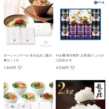
オーシャンテール 炊き込みご飯の
やま磯 味付海苔･お茶漬け･ふりか
素セットD
け詰合せ B
1,404円
4,536円