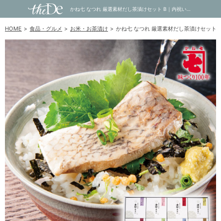
かね七 なつれ 厳選素材だし茶漬けセット B｜内祝い・お祝い・ギフト・贈り物の通販サイトtheDe(ザディー)
HOME
食品・グルメ
お米・お茶漬け
かね七 なつれ 厳選素材だし茶漬けセット 