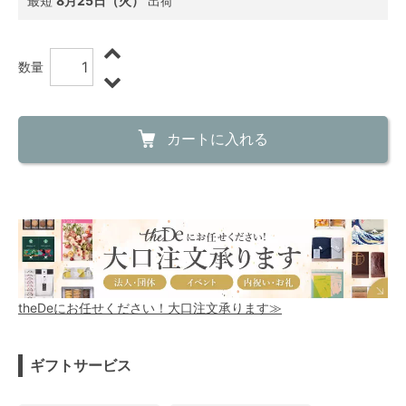
最短
8月25日（火）
出荷
数量
カートに入れる
theDeにお任せください！大口注文承ります≫
ギフトサービス