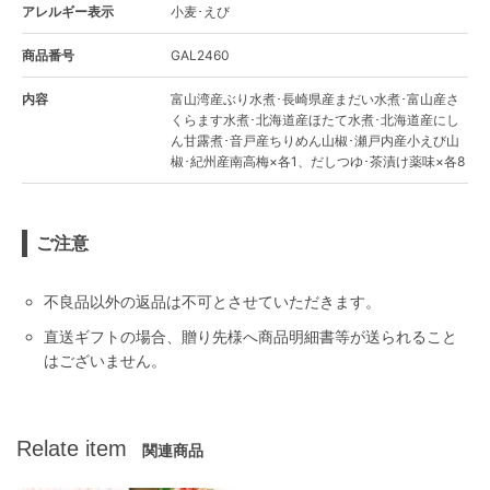
アレルギー表示
小麦･えび
商品番号
GAL2460
内容
富山湾産ぶり水煮･長崎県産まだい水煮･富山産さ
くらます水煮･北海道産ほたて水煮･北海道産にし
ん甘露煮･音戸産ちりめん山椒･瀬戸内産小えび山
椒･紀州産南高梅×各1、だしつゆ･茶漬け薬味×各8
ご注意
不良品以外の返品は不可とさせていただきます。
直送ギフトの場合、贈り先様へ商品明細書等が送られること
はございません。
Relate item
関連商品