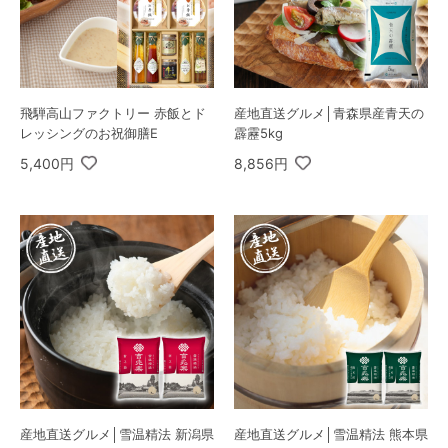
飛騨高山ファクトリー 赤飯とド
産地直送グルメ│青森県産青天の
レッシングのお祝御膳E
霹靂5kg
5,400円
8,856円
産地直送グルメ│雪温精法 新潟県
産地直送グルメ│雪温精法 熊本県