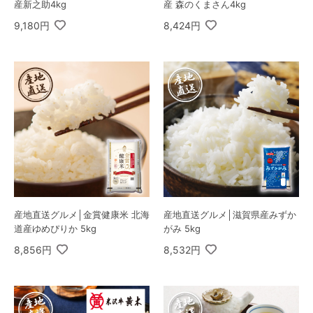
産新之助4kg
産 森のくまさん4kg
9,180円
8,424円
産地直送グルメ│金賞健康米 北海
産地直送グルメ│滋賀県産みずか
道産ゆめぴりか 5kg
がみ 5kg
8,856円
8,532円