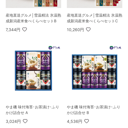
産地直送グルメ│雪温精法 氷温熟
産地直送グルメ│雪温精法 氷温熟
成新潟産米食べくらべセットB
成新潟産米食べくらべセットC
7,344円
10,260円
やま磯 味付海苔･お茶漬け･ふり
やま磯 味付海苔･お茶漬け･ふり
かけ詰合せ A
かけ詰合せ B
3,024円
4,536円