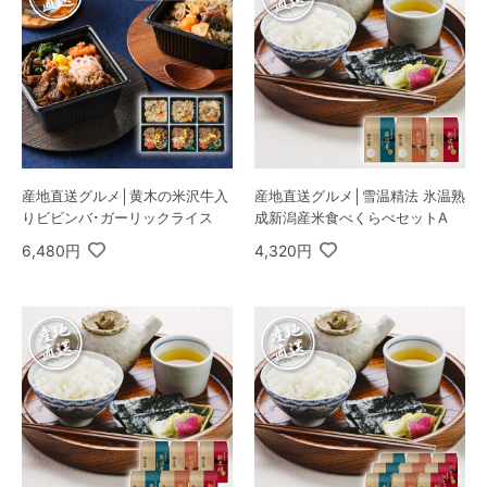
産地直送グルメ│黄木の米沢牛入
産地直送グルメ│雪温精法 氷温熟
りビビンバ･ガーリックライス
成新潟産米食べくらべセットA
6,480円
4,320円