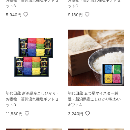
お吸物・笹川流れ極塩ギフトセ
お吸物・笹川流れ極塩ギフトセ
ットB
ットC
5,940円
9,180円
初代田蔵 新潟県産こしひかり・
初代田蔵 五つ星マイスター厳
お吸物・笹川流れ極塩ギフトセ
選・新潟県産こしひかり味わい
ットD
ギフトA
11,880円
3,240円