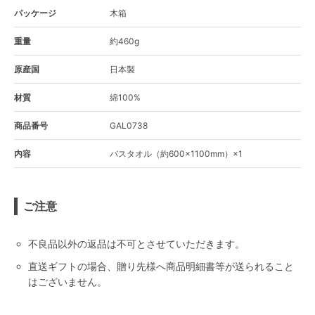
パッケージ
木箱
重量
約460g
原産国
日本製
材質
綿100%
商品番号
GAL0738
内容
バスタオル（約600×1100mm）×1
ご注意
不良品以外の返品は不可とさせていただきます。
直送ギフトの場合、贈り先様へ商品明細書等が送られること
はございません。