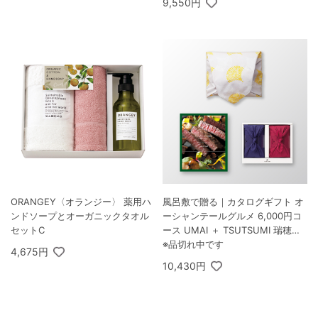
9,550円
ORANGEY〈オランジー〉 薬用ハ
風呂敷で贈る｜カタログギフト オ
ンドソープとオーガニックタオル
ーシャンテールグルメ 6,000円コ
セットC
ース UMAI ＋ TSUTSUMI 瑞穂の
恵みA
※品切れ中です
4,675円
10,430円