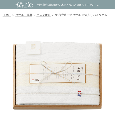
今治謹製 白織タオル 木箱入りバスタオル｜内祝い・お祝い・ギフト・贈り物の通販サイトtheDe(ザディー)
HOME
タオル・寝具
バスタオル
今治謹製 白織タオル 木箱入りバスタオル