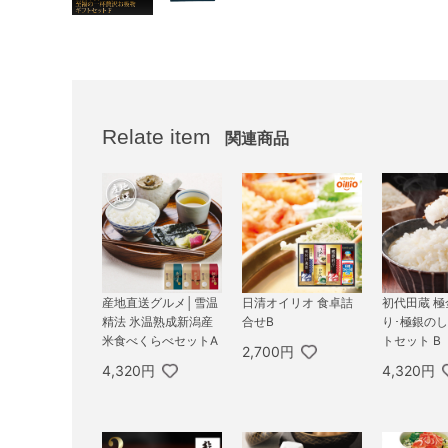
Relate item
関連商品
産地直送グルメ│雪温
日清オイリオ 食卓詰
初代田蔵 
精法 氷温熟成新潟産
合せB
り･極銀の
米食べくらべセットA
トセット B
2,700円
4,320円
4,320円