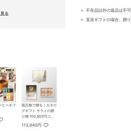
不良品以外の返品は不可
と見る
直送ギフトの場合、贈り
ーヒーギフ
風呂敷で贈る｜カタロ
グギフト サライの贈
り物 100,900円コー
ス 金剛 ＋ お茶漬け最
113,940円
中セットD