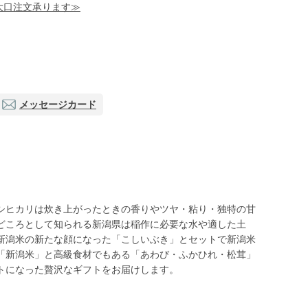
！大口注文承ります≫
メッセージカード
シヒカリは炊き上がったときの香りやツヤ・粘り・独特の甘
どころとして知られる新潟県は稲作に必要な水や適した土
新潟米の新たな顔になった「こしいぶき」とセットで新潟米
「新潟米」と高級食材でもある「あわび・ふかひれ・松茸」
トになった贅沢なギフトをお届けします。