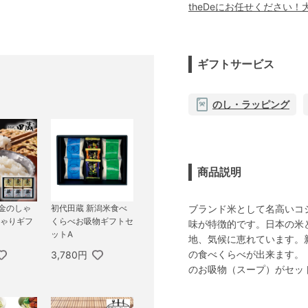
theDeにお任せください
ギフトサービス
のし・ラッピング
商品説明
ブランド米として名高いコ
極金のしゃ
初代田蔵 新潟米食べ
しゃりギフ
くらべお吸物ギフトセ
味が特徴的です。日本の米
ットA
地、気候に恵れています。
の食べくらべが出来ます。
3,780円
のお吸物（スープ）がセッ