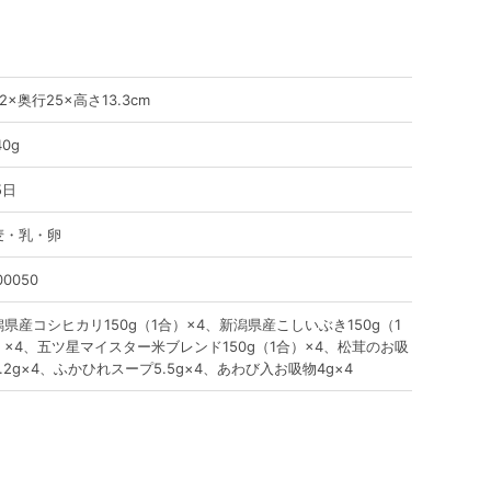
2×奥行25×高さ13.3cm
40g
5日
麦・乳・卵
00050
潟県産コシヒカリ150g（1合）×4、新潟県産こしいぶき150g（1
）×4、五ツ星マイスター米ブレンド150g（1合）×4、松茸のお吸
.2g×4、ふかひれスープ5.5g×4、あわび入お吸物4g×4