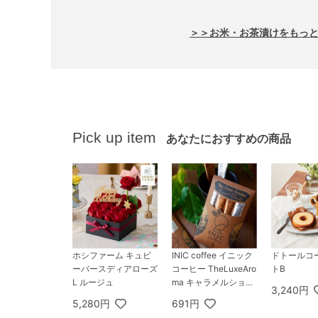
＞＞お米・お茶漬けをもっ
Pick up item
あなたにおすすめの商品
INIC coffee イニック
ホシファーム キュビ
ドトールコ
コーヒー TheLuxeAro
ーバースディアローズ
トB
ma キャラメルショコ
L ルージュ
3,240円
ラ 2杯分／メール便配
691円
5,280円
送