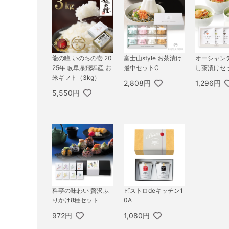
龍の瞳 いのちの壱 20
富士山style お茶漬け
オーシャン
25年 岐阜県飛騨産 お
最中セットC
し茶漬けセ
米ギフト（3kg）
2,808円
1,296円
5,550円
料亭の味わい 贅沢ふ
ビストロdeキッチン1
りかけ8種セット
0A
972円
1,080円