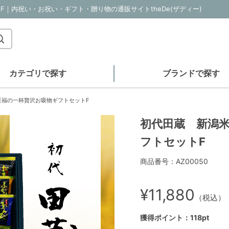
｜内祝い・お祝い・ギフト・贈り物の通販サイトtheDe(ザディー)
カテゴリで探す
ブランドで探す
至福の一杯贅沢お吸物ギフトセットF
初代田蔵 新潟
フトセットF
商品番号：AZ00050
¥11,880
（税込）
獲得ポイント：118pt