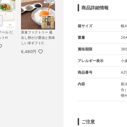
商品詳細情報
箱サイズ
幅4
テール だ
美食ファクトリー 蔵
重量
26
ットH
出し卵がけ醤油と美味
しい米ギフトC
賞味期限
36
6,480円
アレルギー表示
小
商品番号
AZ
内容
新
合
物4
ご注意