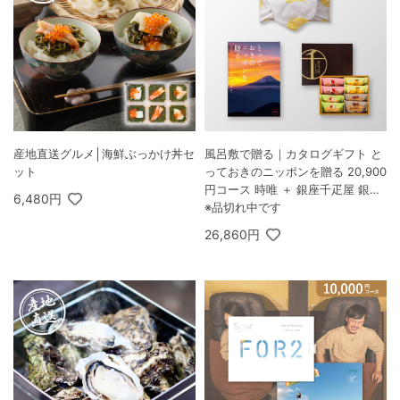
産地直送グルメ│海鮮ぶっかけ丼セ
風呂敷で贈る｜カタログギフト と
ット
っておきのニッポンを贈る 20,900
円コース 時唯 ＋ 銀座千疋屋 銀座
6,480円
フルーツフィナンシェ 8個入
※品切れ中です
26,860円