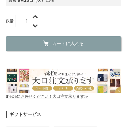
最短
8月25日（火）
出荷
数量
カートに入れる
theDeにお任せください！大口注文承ります≫
ギフトサービス