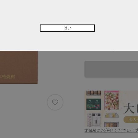
※北海道・沖縄県への配送につきま
最短
8月28日（金）
出
はい
数量
theDeにお任せください