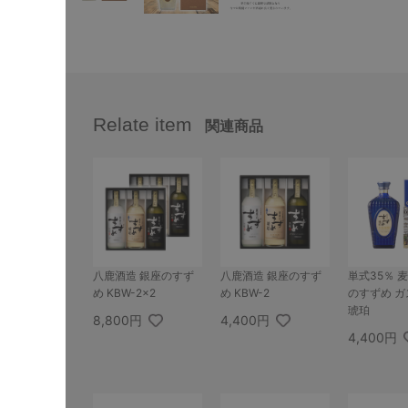
Relate item
関連商品
八鹿酒造 銀座のすず
八鹿酒造 銀座のすず
単式35％ 麦
め KBW-2×2
め KBW-2
のすずめ 
琥珀
8,800円
4,400円
4,400円