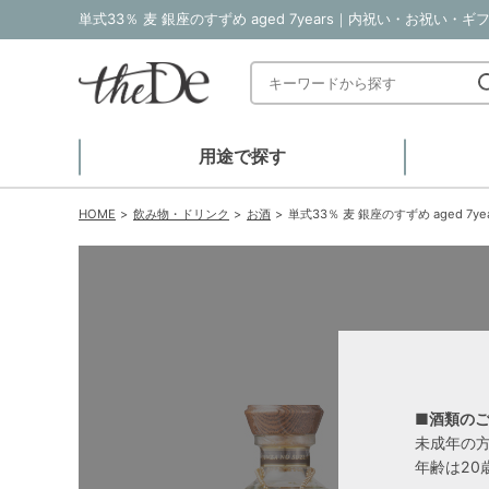
単式33％ 麦 銀座のすずめ aged 7years｜内祝い・お祝い・
用途で探す
HOME
飲み物・ドリンク
お酒
単式33％ 麦 銀座のすずめ aged 7yea
■酒類の
未成年の
年齢は20