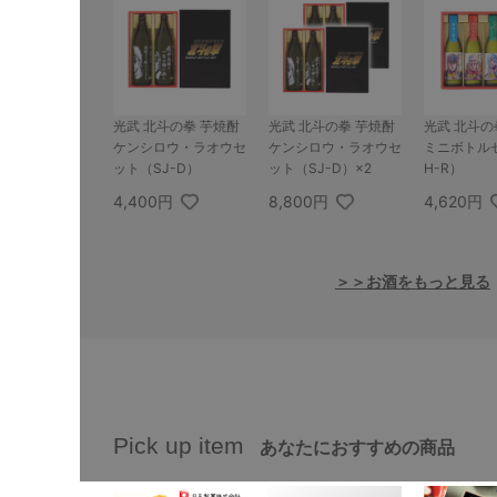
光武 北斗の拳 芋焼酎
光武 北斗の拳 芋焼酎
光武 北斗の
ケンシロウ・ラオウセ
ケンシロウ・ラオウセ
ミニボトル
ット（SJ-D）
ット（SJ-D）×2
H-R）
4,400円
8,800円
4,620円
＞＞お酒をもっと見る
Pick up item
あなたにおすすめの商品