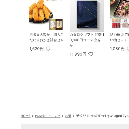
尾張日天製菓 職人こ
カタログギフト 沙羅 1
結乃椿 お
だわりおかき詰合せA
0,900円コース 勿忘
い物セット
草
1,620円
1,080円
11,990円
HOME
飲み物・ドリンク
お酒
単式33％ 麦 銀座のすずめ aged 7yea