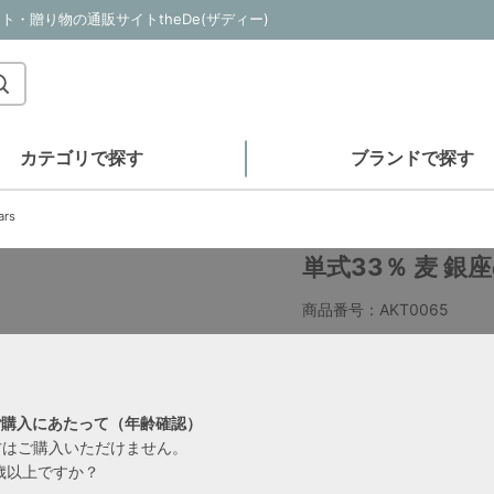
ギフト・贈り物の通販サイトtheDe(ザディー)
カテゴリで探す
ブランドで探す
rs
単式33％ 麦 銀座の
商品番号：AKT0065
¥6,050
（税込）
ご購入にあたって（年齢確認）
獲得ポイント：60pt
方はご購入いただけません。
歳以上ですか？
送料無料