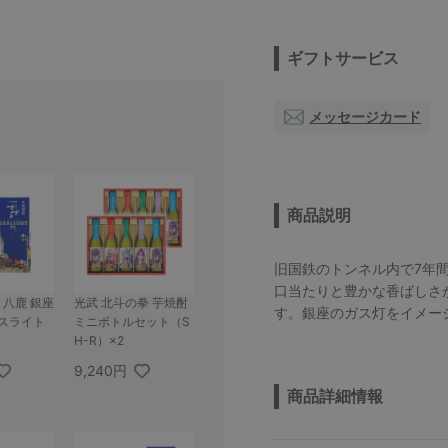
ギフトサービス
メッセージカード
商品説明
旧国鉄のトンネル内で7年
口当たりと豊かな香ばしさ
 八鹿 銀座
光武 北斗の拳 芋焼酎
す。銀座のガス灯をイメー
ガスライト
ミニボトルセット（S
H-R）×2
9,240円
商品詳細情報