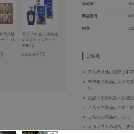
原産国
日
商品番号
AK
内容
72
拳 芋焼酎
単式35％ 麦 八鹿 銀座
セット（S
のすずめ ガスライト
琥珀×2
8,800円
ご注意
不良品以外の返品は不可
未成年の飲酒は法律で禁
い。
妊娠中や授乳期の飲酒は
こちらの商品は沖縄・離
こちらの商品は、のし・
直送ギフトの場合、贈り