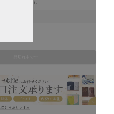
しては別途送料がかかります。
荷
品切れ中です
！大口注文承ります≫