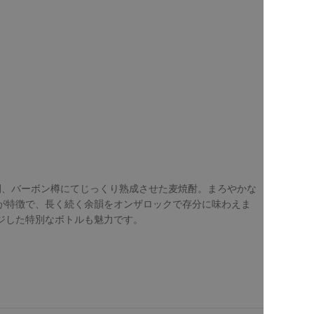
間、バーボン樽にてじっくり熟成させた麦焼酎。まろやかな
が特徴で、長く続く余韻をオンザロックで存分に味わえま
ジした特別なボトルも魅力です。