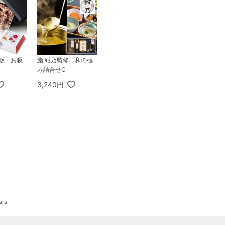
赤飯・お吸
鮨 紺乃監修 和の極
み詰合せC
3,240円
rs