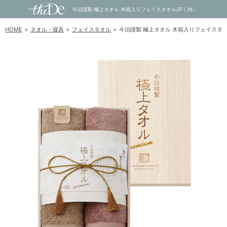
今治謹製 極上タオル 木箱入りフェイスタオル2P｜内祝い・お祝い・ギフト・贈り物の通販サイトtheDe(ザディー)
HOME
タオル・寝具
フェイスタオル
今治謹製 極上タオル 木箱入りフェイスタオ