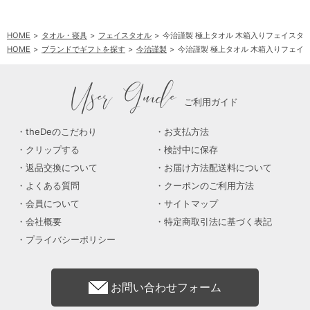
HOME
タオル・寝具
フェイスタオル
今治謹製 極上タオル 木箱入りフェイスタオ
HOME
ブランドでギフトを探す
今治謹製
今治謹製 極上タオル 木箱入りフェイス
User Guide
ご利用ガイド
theDeのこだわり
お支払方法
クリップする
検討中に保存
返品交換について
お届け方法配送料について
よくある質問
クーポンのご利用方法
会員について
サイトマップ
会社概要
特定商取引法に基づく表記
プライバシーポリシー
お問い合わせフォーム