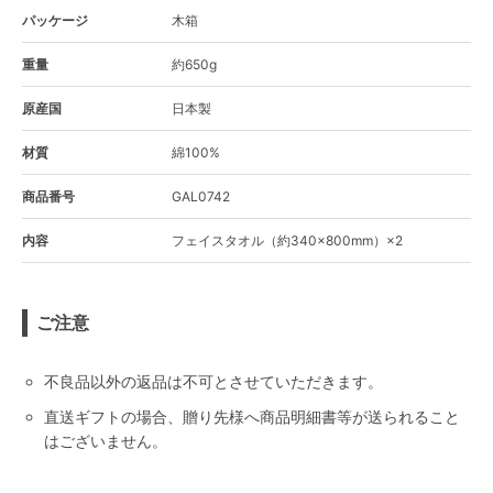
パッケージ
木箱
重量
約650g
原産国
日本製
材質
綿100%
商品番号
GAL0742
内容
フェイスタオル（約340×800mm）×2
ご注意
不良品以外の返品は不可とさせていただきます。
直送ギフトの場合、贈り先様へ商品明細書等が送られること
はございません。