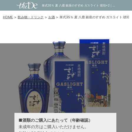
単式35％ 麦 八鹿 銀座のすずめ ガスライト 琥珀×2｜内祝い・お祝い・ギフト・贈り物の通販サイトtheDe(ザディー)
HOME
飲み物・ドリンク
お酒
単式35％ 麦 八鹿 銀座のすずめ ガスライト 琥珀×
■酒類のご購入にあたって（年齢確認）
未成年の方はご購入いただけません。