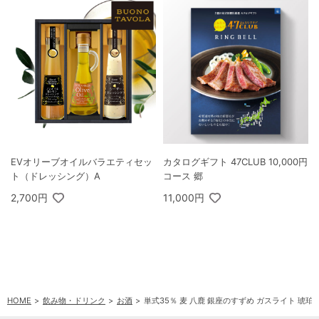
EVオリーブオイルバラエティセッ
カタログギフト 47CLUB 10,000円
ト（ドレッシング）A
コース 郷
2,700円
11,000円
HOME
飲み物・ドリンク
お酒
単式35％ 麦 八鹿 銀座のすずめ ガスライト 琥珀×