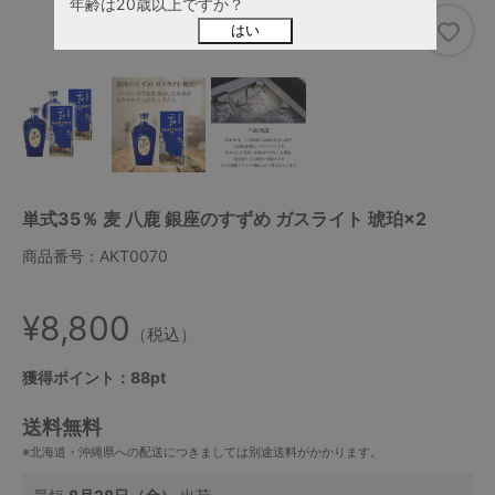
年齢は20歳以上ですか？
はい
単式35％ 麦 八鹿 銀座のすずめ ガスライト 琥珀×2
商品番号：AKT0070
¥8,800
（税込）
獲得ポイント：88pt
送料無料
※北海道・沖縄県への配送につきましては別途送料がかかります。