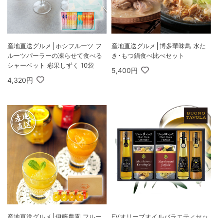
産地直送グルメ│ホシフルーツ フ
産地直送グルメ│博多華味鳥 水た
ルーツパーラーの凍らせて食べる
き･もつ鍋食べ比べセット
シャーベット 彩果しずく 10袋
5,400円
4,320円
産地直送グルメ│伊藤農園 フルー
EVオリーブオイルバラエティセッ