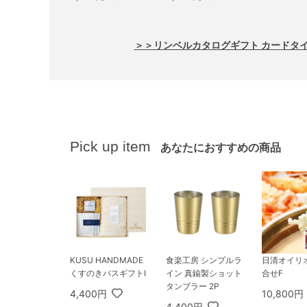
SSIC） 3,800円コー
プ） 4,300円コース
ス ヒアデス＆サター
オリオン＆ダイアナ
ン
＞＞リンベルカタログギフト カードタ
Pick up item
あなたにおすすめの商品
KUSU HANDMADE
食楽工房 シンプルラ
日清オイリ
くすのきバスギフトI
イン 真鍮製ショット
合せF
タンブラー 2P
4,400円
10,800円
4,400円