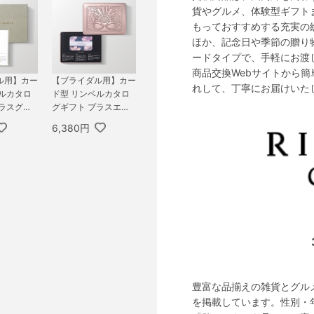
貨やグルメ、体験型ギフト
もっておすすめする充実の
ほか、記念日や季節の贈り
ードタイプで、手軽にお渡
商品交換Webサイトから簡
ル用】カー
【ブライダル用】カー
れして、丁寧にお届けいた
ベルカタロ
ド型 リンベルカタロ
プラスグル
グギフト プラスエコ
プ CLA
グルメ（缶タイプ）
6,380円
300円コー
5,800円コース プレア
ン＆ダイア
デス＆エコジュピター
豊富な品揃えの雑貨とグル
を掲載しています。性別・