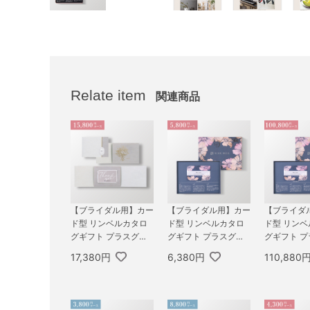
Relate item
関連商品
【ブライダル用】カー
【ブライダル用】カー
【ブライダ
ド型 リンベルカタロ
ド型 リンベルカタロ
ド型 リン
グギフト プラスグル
グギフト プラスグル
グギフト 
メ（コンパクトタイ
メ（BOXタイプ FLO
メ（BOXタイ
17,380円
6,380円
110,880
プ） 15,800円コース
WER） 5,800円コー
WER） 100
ネプチューン＆トリト
ス プレアデス＆ジュ
ース ユニバ
ン
ピター