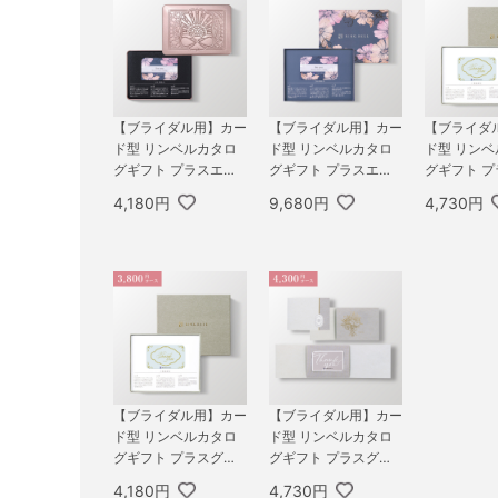
【ブライダル用】カー
【ブライダル用】カー
【ブライダ
ド型 リンベルカタロ
ド型 リンベルカタロ
ド型 リン
グギフト プラスエコ
グギフト プラスエコ
グギフト 
グルメ（缶タイプ）
グルメ（BOXタイプ F
メ（BOXタイ
4,180円
9,680円
4,730円
3,800円コース ヒア
LOWER） 8,800円コ
SSIC） 4,
デス＆エコサターン
ース カシオペア＆エ
ス オリオ
コフォナックス
ナ
【ブライダル用】カー
【ブライダル用】カー
ド型 リンベルカタロ
ド型 リンベルカタロ
グギフト プラスグル
グギフト プラスグル
メ（BOXタイプ CLA
メ（コンパクトタイ
4,180円
4,730円