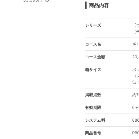
商品内容
シリーズ
【
（
コース名
ギ
コース金額
20
箱サイズ
ボッ
コン
缶：
掲載点数
約7
有効期限
6
システム料
8
商品番号
RB