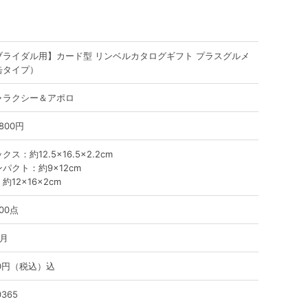
ブライダル用】カード型 リンベルカタログギフト プラスグルメ
缶タイプ）
ャラクシー＆アポロ
,800円
クス：約12.5×16.5×2.2cm
パクト：約9×12cm
約12×16×2cm
00点
ヶ月
80円（税込）込
0365