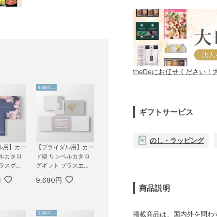
theDeにお任せください
ギフトサービス
のし・ラッピング
ル用】カー
【ブライダル用】カー
ベルカタロ
ド型 リンベルカタロ
プラスグル
グギフト プラスエコ
プ FLO
グルメ（コンパクトタ
円
9,680円
,800円コ
イプ） 8,800円コース
商品説明
ース
カシオペア＆エコフォ
ナックス
掲載商品は、国内外を問わ