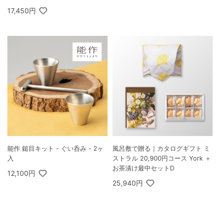
17,450円
能作 鎚目キット - ぐい呑み - 2ヶ
風呂敷で贈る｜カタログギフト ミ
入
ストラル 20,900円コース York ＋
お茶漬け最中セットD
12,100円
25,940円