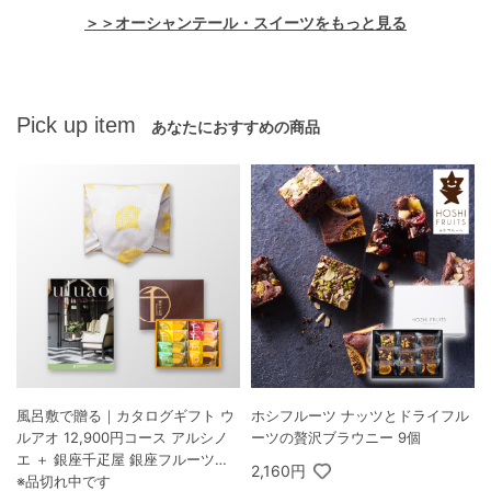
＞＞オーシャンテール・スイーツをもっと見る
Pick up item
あなたにおすすめの商品
風呂敷で贈る｜カタログギフト ウ
ホシフルーツ ナッツとドライフル
ルアオ 12,900円コース アルシノ
ーツの贅沢ブラウニー 9個
エ ＋ 銀座千疋屋 銀座フルーツク
2,160円
ーヘン 8個入
※品切れ中です