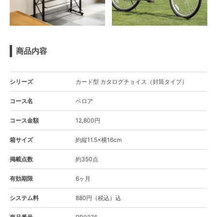
商品内容
シリーズ
カード型 カタログチョイス（封筒タイプ）
コース名
ベロア
コース金額
12,800円
箱サイズ
約縦11.5×横16cm
掲載点数
約350点
有効期限
6ヶ月
システム料
880円（税込）込