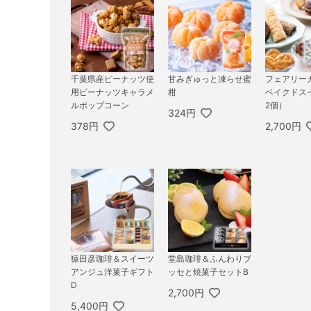
千葉県産ピーナッツ使
甘みぎゅっと凍らせ蜜
フェアリー
用ピーナッツキャラメ
柑
ベイクドス
ルポップコーン
2個）
324円
378円
2,700円
猿田彦珈琲＆スイーツ
堂島珈琲＆ふんわりブ
アンジュ洋菓子ギフト
ッセと焼菓子セットB
D
2,700円
5,400円