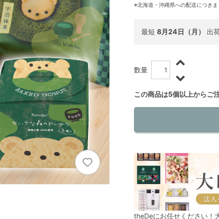
※北海道・沖縄県への配送につきま
最短
8月24日（月）
出
数量
この商品は5個以上からご
theDeにお任せください