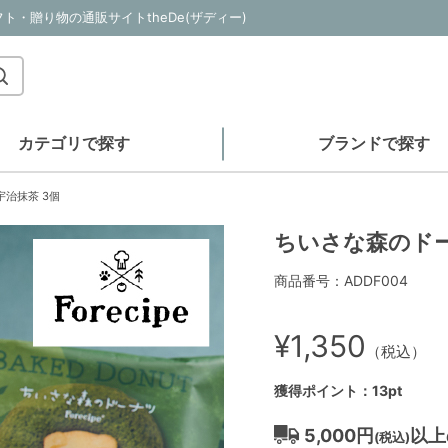
ト・贈り物の通販サイトtheDe(ザディー)
カテゴリで探す
ブランドで探す
治抹茶 3個
ちいさな森のドー
商品番号：ADDF004
¥1,350
（税込）
獲得ポイント：13pt
5,000円
以上
(税込)