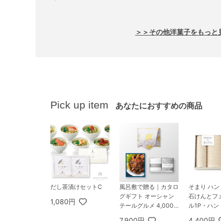
＞＞その他洋菓子をもっと
Pick up item
あなたにおすすめの商品
だし茶漬けセットC
風呂敷で贈る｜カタロ
そまり ハ
グギフト オーシャン
石けんとフ
1,080円
テールグルメ 4,000
ル1P・ハン
円コース YUMMY ＋
P
7,900円
4,400円