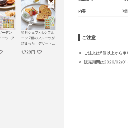
内容
3個
ガーデン
望月シェフ×ホシフル
ご注意
イーツ（2
ーツ 7種のフルーツが
詰まった「デザートパ
ウンドケーキ」 4個
1,728円
ご注文は5個以上から承
販売期間は2026/02/0