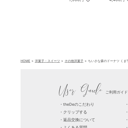
PREMIUM フェイスタ
オル2枚
HOME
洋菓子・スイーツ
その他洋菓子
ちいさな森のドーナツ くま宇
User Guide
ご利用ガイド
theDeのこだわり
クリップする
返品交換について
よくある質問