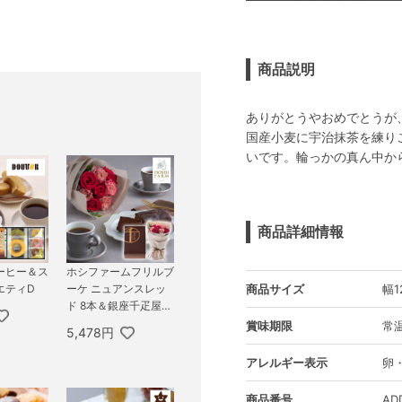
商品説明
ありがとうやおめでとうが
国産小麦に宇治抹茶を練り
いです。輪っかの真ん中か
商品詳細情報
ーヒー＆ス
ホシファームフリルブ
商品サイズ
幅1
エティD
ーケ ニュアンスレッ
ド 8本＆銀座千疋屋チ
ョコパウンドケーキ 1
賞味期限
常温
5,478円
本
アレルギー表示
卵
商品番号
AD