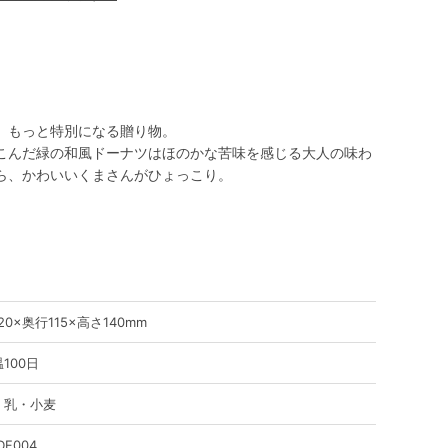
、もっと特別になる贈り物。
こんだ緑の和風ドーナツはほのかな苦味を感じる大人の味わ
ら、かわいいくまさんがひょっこり。
20×奥行115×高さ140mm
100日
・乳・小麦
DF004