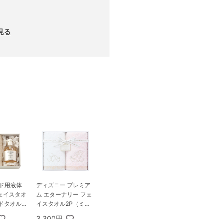
見る
ンド用液体
ディズニー プレミア
ェイスタオ
ム エターナリー フェ
ドタオル1
イスタオル2P（ミッ
クス）
3,300円