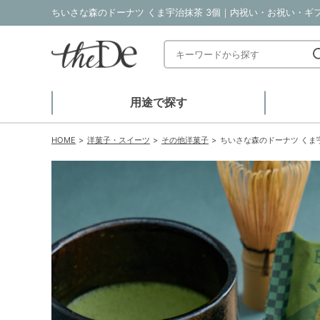
ちいさな森のドーナツ くま宇治抹茶 3個｜内祝い・お祝い・ギフ
用途で探す
HOME
洋菓子・スイーツ
その他洋菓子
ちいさな森のドーナツ くま宇