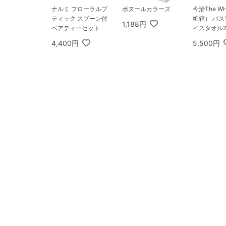
ナルミ フローラルブ
ボヌールカラーズ
今治The W
ティック スプーン付
粧箱） バス
1,188円
ペアティーセット
イスタオル
4,400円
5,500円