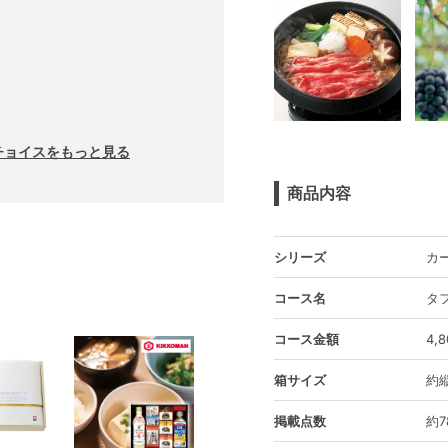
チョイスをもっと見る
商品内容
シリーズ
カ
コース名
タ
コース金額
4,
箱サイズ
約縦
掲載点数
約7