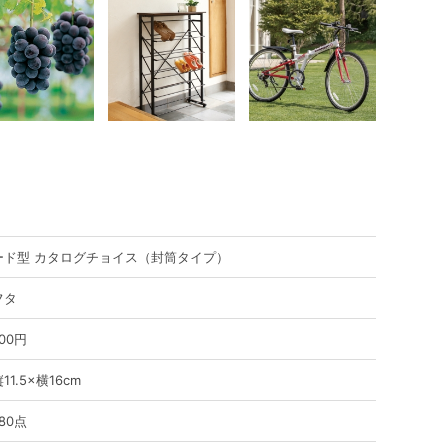
ード型 カタログチョイス（封筒タイプ）
フタ
800円
11.5×横16cm
80点