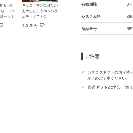
有効期限
6
HITE（化
キッコーマン塩分ひか
1枚・フェ
えめ生しょうゆ＆バラ
システム料
8
2枚セット
エティギフトC
4,320円
商品番号
RB
ご注意
カタログギフトの切り替
かじめご了承ください。
直送ギフトの場合、贈り