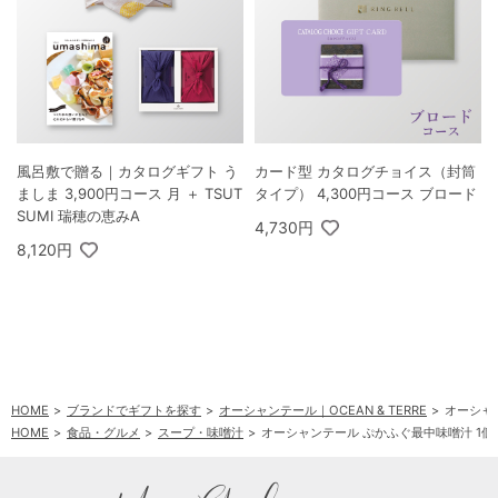
風呂敷で贈る｜カタログギフト う
カード型 カタログチョイス（封筒
ましま 3,900円コース 月 ＋ TSUT
タイプ） 4,300円コース ブロード
SUMI 瑞穂の恵みA
4,730円
8,120円
HOME
ブランドでギフトを探す
オーシャンテール｜OCEAN & TERRE
オーシャ
HOME
食品・グルメ
スープ・味噌汁
オーシャンテール ぷかふぐ最中味噌汁 1個