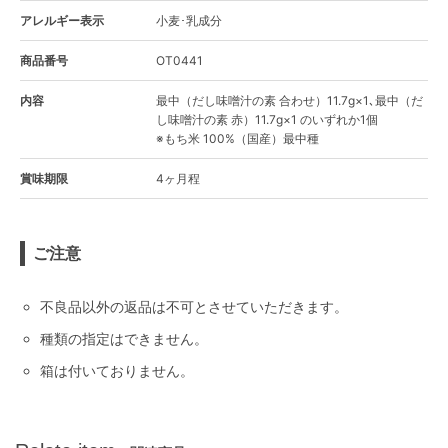
アレルギー表示
小麦･乳成分
商品番号
OT0441
内容
最中（だし味噌汁の素 合わせ）11.7g×1､最中（だ
し味噌汁の素 赤）11.7g×1 のいずれか1個
※もち米 100%（国産）最中種
賞味期限
4ヶ月程
ご注意
不良品以外の返品は不可とさせていただきます。
種類の指定はできません。
箱は付いておりません。