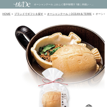
オーシャンテール ぷかふぐ最中味噌汁 1個｜内祝い・お祝い・ギフト・贈り物の通販サイトtheDe(ザディー)
HOME
ブランドでギフトを探す
オーシャンテール｜OCEAN & TERRE
オーシャ