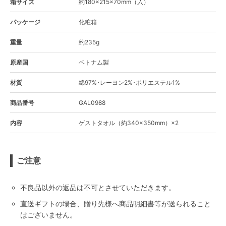
箱サイズ
約180×215×70mm（入）
パッケージ
化粧箱
重量
約235g
原産国
ベトナム製
材質
綿97%･レーヨン2%･ポリエステル1%
商品番号
GAL0988
内容
ゲストタオル（約340×350mm）×2
ご注意
不良品以外の返品は不可とさせていただきます。
直送ギフトの場合、贈り先様へ商品明細書等が送られること
はございません。