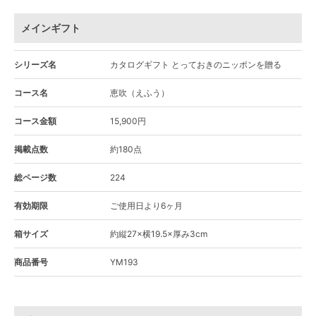
メインギフト
シリーズ名
カタログギフト とっておきのニッポンを贈る
コース名
恵吹（えふう）
コース金額
15,900円
掲載点数
約180点
総ページ数
224
有効期限
ご使用日より6ヶ月
箱サイズ
約縦27×横19.5×厚み3cm
商品番号
YM193