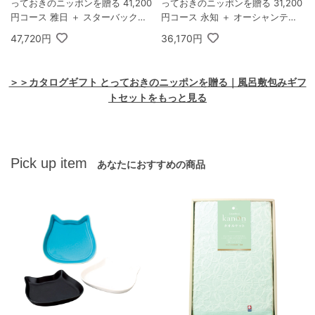
っておきのニッポンを贈る 41,200
っておきのニッポンを贈る 31,200
円コース 雅日 ＋ スターバックス
円コース 永知 ＋ オーシャンテー
オリガミ パーソナルドリップ コー
ル 極バームセット A
47,720円
36,170円
ヒーギフトB
＞＞カタログギフト とっておきのニッポンを贈る｜風呂敷包みギフ
トセットをもっと見る
Pick up item
あなたにおすすめの商品