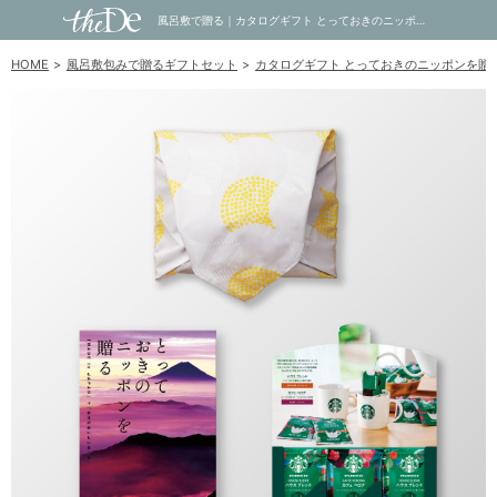
風呂敷で贈る｜カタログギフト とっておきのニッポンを贈る 15,900円コース 恵吹 ＋ スターバックス オリガミ パーソナルドリップ コーヒーギフトA｜内祝い・お祝い・ギフト・贈り物の通販サイトtheDe(ザディー)
HOME
風呂敷包みで贈るギフトセット
カタログギフト とっておきのニッポンを贈