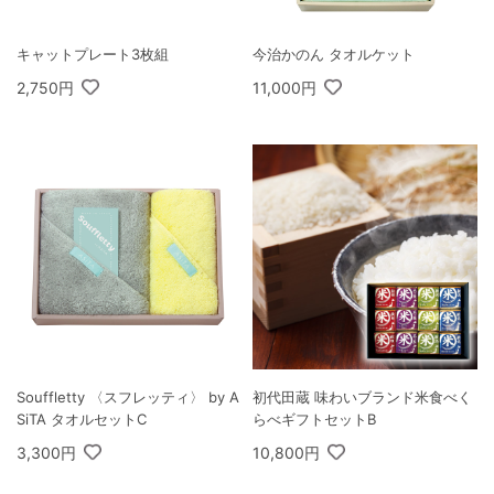
キャットプレート3枚組
今治かのん タオルケット
2,750円
11,000円
Souffletty 〈スフレッティ〉 by A
初代田蔵 味わいブランド米食べく
SiTA タオルセットC
らべギフトセットB
3,300円
10,800円