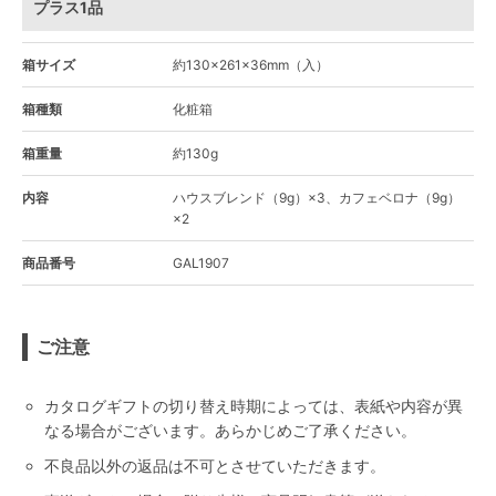
プラス1品
箱サイズ
約130×261×36mm（入）
箱種類
化粧箱
箱重量
約130g
内容
ハウスブレンド（9g）×3、カフェベロナ（9g）
×2
商品番号
GAL1907
ご注意
カタログギフトの切り替え時期によっては、表紙や内容が異
なる場合がございます。あらかじめご了承ください。
不良品以外の返品は不可とさせていただきます。