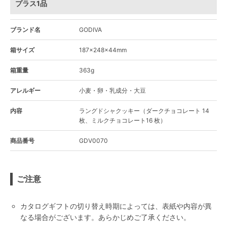
プラス1品
ブランド名
GODIVA
箱サイズ
187×248×44mm
箱重量
363g
アレルギー
小麦・卵・乳成分・大豆
内容
ラングドシャクッキー（ダークチョコレート 14
枚、ミルクチョコレート16 枚）
商品番号
GDV0070
ご注意
カタログギフトの切り替え時期によっては、表紙や内容が異
なる場合がございます。あらかじめご了承ください。