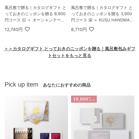
風呂敷で贈る｜カタログギフト と
風呂敷で贈る｜カタログギフト と
っておきのニッポンを贈る 8,900
っておきのニッポンを贈る 3,900
円コース 伝 ＋ オーシャンテール
円コース 栄 ＋ KUSU HANDMAD
Speciality Coffee＆バームセット
E エコブロック18個オイル付き
12,740円
8,710円
A
桐箱
＞＞カタログギフト とっておきのニッポンを贈る｜風呂敷包みギフ
トセットをもっと見る
Pick up item
あなたにおすすめの商品