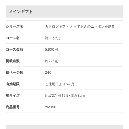
メインギフト
シリーズ名
カタログギフト とっておきのニッポンを贈る
コース名
詩（うた）
コース金額
5,900円
掲載点数
約225点
総ページ数
240
有効期限
ご使用日より6ヶ月
箱サイズ
約縦27×横19.5×厚み3cm
商品番号
YM190