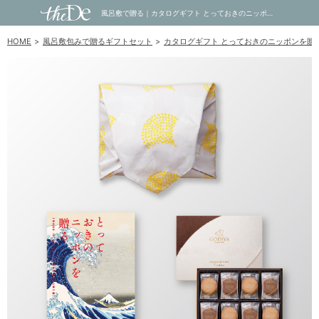
風呂敷で贈る｜カタログギフト とっておきのニッポンを贈る 5,900円コース 詩 ＋ GODIVA ゴディバ ラングドシャクッキーアソートメント 30枚入｜内祝い・お祝い・ギフト・贈り物の通販サイトtheDe(ザディー)
HOME
風呂敷包みで贈るギフトセット
カタログギフト とっておきのニッポンを贈