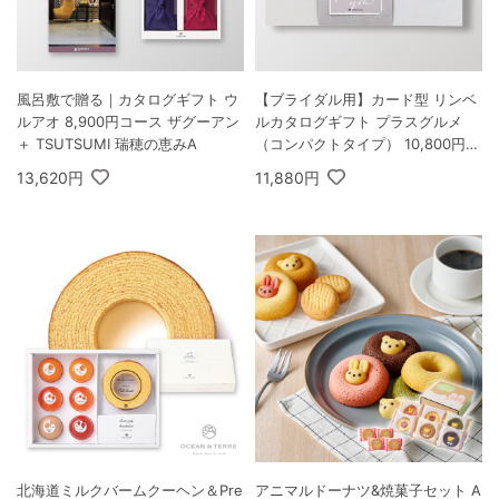
風呂敷で贈る｜カタログギフト ウ
【ブライダル用】カード型 リンベ
ルアオ 8,900円コース ザグーアン
ルカタログギフト プラスグルメ
＋ TSUTSUMI 瑞穂の恵みA
（コンパクトタイプ） 10,800円コ
ース シリウス＆ビーナス
13,620円
11,880円
北海道ミルクバームクーヘン＆Pre
アニマルドーナツ&焼菓子セット A