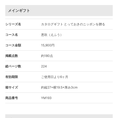
メインギフト
シリーズ名
カタログギフト とっておきのニッポンを贈る
コース名
恵吹（えふう）
コース金額
15,900円
掲載点数
約180点
総ページ数
224
有効期限
ご使用日より6ヶ月
箱サイズ
約縦27×横19.5×厚み3cm
商品番号
YM193