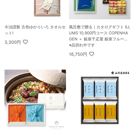
今治謹製 古色ゆかりいろ タオルセ
風呂敷で贈る｜カタログギフト ILL
ットI
UMS 10,900円コース COPENHA
GEN ＋ 銀座千疋屋 銀座フルーツ
3,300円
フィナンシェ 8個入
※品切れ中です
16,750円