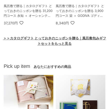
風呂敷で贈る｜カタログギフト と
風呂敷で贈る｜カタログギフト と
っておきのニッポンを贈る 31,200
っておきのニッポンを贈る 3,900
円コース 永知 ＋ オーシャンテー
円コース 栄 ＋ GODIVA ゴディバ
ル Speciality Coffee＆バームセッ
ラングドシャクッキーアソートメ
37,270円
8,340円
ト A
ント 30枚入
＞＞カタログギフト とっておきのニッポンを贈る｜風呂敷包みギフ
トセットをもっと見る
Pick up item
あなたにおすすめの商品