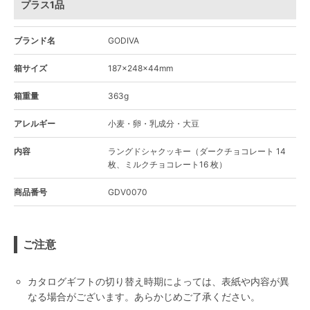
プラス1品
ブランド名
GODIVA
箱サイズ
187×248×44mm
箱重量
363g
アレルギー
小麦・卵・乳成分・大豆
内容
ラングドシャクッキー（ダークチョコレート 14
枚、ミルクチョコレート16 枚）
商品番号
GDV0070
ご注意
カタログギフトの切り替え時期によっては、表紙や内容が異
なる場合がございます。あらかじめご了承ください。