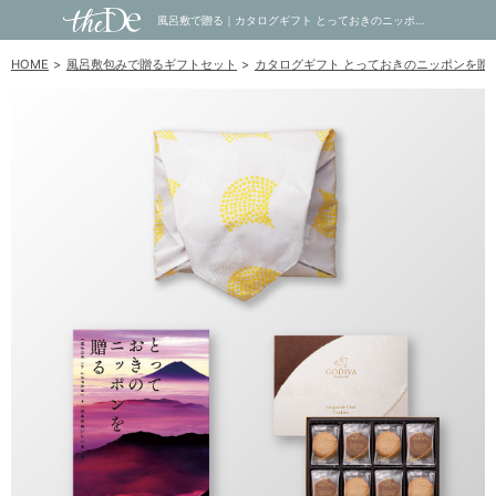
風呂敷で贈る｜カタログギフト とっておきのニッポンを贈る 15,900円コース 恵吹 ＋ GODIVA ゴディバ ラングドシャクッキーアソートメント 30枚入｜内祝い・お祝い・ギフト・贈り物の通販サイトtheDe(ザディー)
HOME
風呂敷包みで贈るギフトセット
カタログギフト とっておきのニッポンを贈