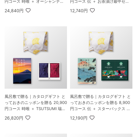
円コース 時唯 ＋ オーシャンテー
円コース 伝 ＋ お茶漬け最中セッ
ル 極バームセット A
トD
24,840円
12,740円
風呂敷で贈る｜カタログギフト と
風呂敷で贈る｜カタログギフト と
っておきのニッポンを贈る 20,900
っておきのニッポンを贈る 8,900
円コース 時唯 ＋ TSUTSUMI 瑞穂
円コース 伝 ＋ スターバックス オ
の恵みA
リガミ パーソナルドリップ コーヒ
26,820円
12,190円
ーギフトB