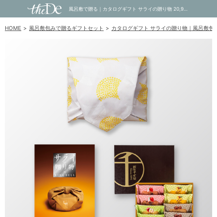
風呂敷で贈る｜カタログギフト サライの贈り物 20,900円コース 琥珀 ＋ 銀座千疋屋 銀座フルーツフィナンシェ 8個入｜内祝い・お祝い・ギフト・贈り物の通販サイトtheDe(ザディー)
HOME
風呂敷包みで贈るギフトセット
カタログギフト サライの贈り物｜風呂敷包