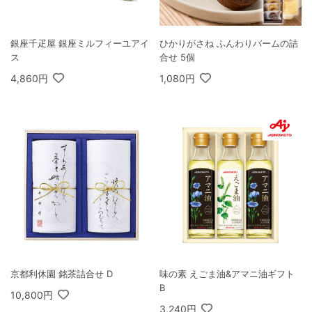
銀座千疋屋 銀座ミルフィーユアイ
ひかりがさね ふんわりバームの詰
ス
合せ 5個
4,860円
1,080円
京都利休園 銘茶詰合せ D
味の素 えごま油&アマニ油ギフト
B
10,800円
3,240円