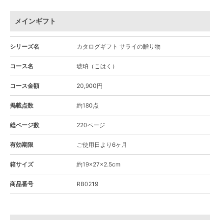
メインギフト
シリーズ名
カタログギフト サライの贈り物
コース名
琥珀（こはく）
コース金額
20,900円
掲載点数
約180点
総ページ数
220ページ
有効期限
ご使用日より6ヶ月
箱サイズ
約19×27×2.5cm
商品番号
RB0219