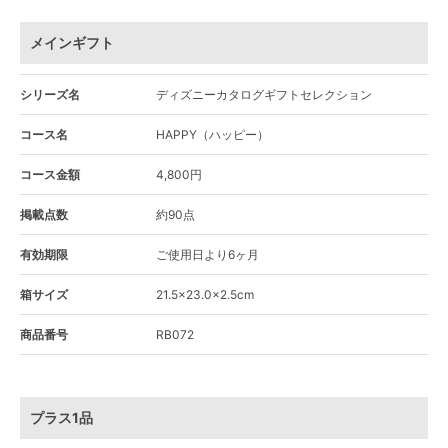
メインギフト
シリーズ名
ディズニーカタログギフトセレクション
コース名
HAPPY（ハッピー）
コース金額
4,800円
掲載点数
約90点
有効期限
ご使用日より6ヶ月
箱サイズ
21.5×23.0×2.5cm
商品番号
RB072
プラス1品