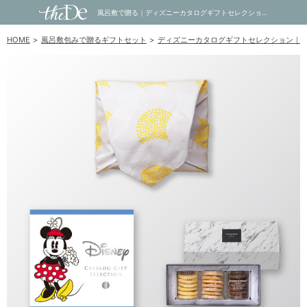
風呂敷で贈る｜ディズニーカタログギフトセレクション 4,800円コース HAPPY ＋ オーシャンテールスイーツ クッキースイーツセット D｜内祝い・お祝い・ギフト・贈り物の通販サイトtheDe(ザディー)
HOME
風呂敷包みで贈るギフトセット
ディズニーカタログギフトセレクション｜