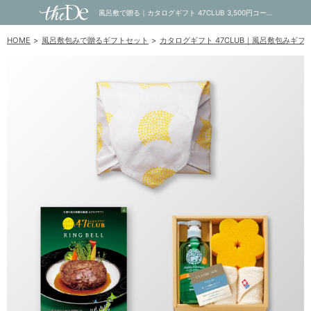
風呂敷で贈る｜カタログギフト 47CLUB 3,500円コース 森 ＋ クラシュシュ キッチンソープギフトA｜内祝い・お祝い・ギフト・贈り物の通販サイトtheDe(ザディー)
HOME
風呂敷包みで贈るギフトセット
カタログギフト 47CLUB｜風呂敷包みギフ