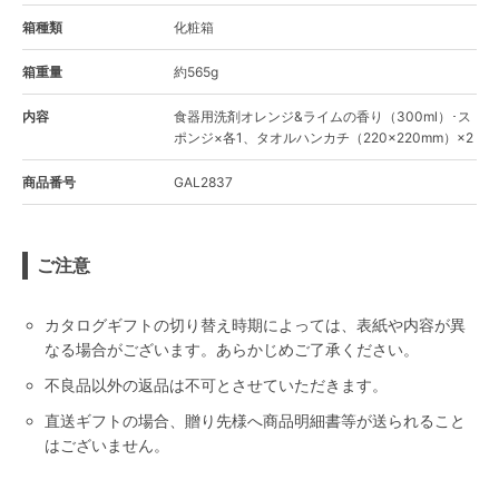
箱種類
化粧箱
箱重量
約565g
内容
食器用洗剤オレンジ&ライムの香り（300ml）･ス
ポンジ×各1、タオルハンカチ（220×220mm）×2
商品番号
GAL2837
ご注意
カタログギフトの切り替え時期によっては、表紙や内容が異
なる場合がございます。あらかじめご了承ください。
不良品以外の返品は不可とさせていただきます。
直送ギフトの場合、贈り先様へ商品明細書等が送られること
はございません。