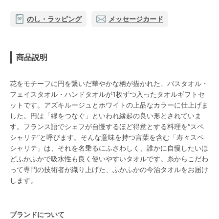
のし・ラッピング
メッセージカード
商品説明
花をモチーフに円を繋いだ華やかな柄が描かれた、バスタオル・
フェイスタオル・ハンドタオルが1枚ずつ入ったタオルギフトセ
ットです。アズキルージュとホワイトの上品なカラーに仕上げま
した。円は「縁をつなぐ」といわれ縁起の良い形とされていま
す。フランス語でシェフが自慢するほど得意とする料理を“スペ
シャリテ”と呼びます。そんな意味を持つ言葉を含む「寿々スペ
シャリテ」は、それを名乗るにふさわしく、誰かに自慢したいほ
どふかふかで吸水性も良く使いやすいタオルです。糸からこだわ
って専門の技術者が織り上げた、ふかふかの今治タオルをお届け
します。
ブランドについて