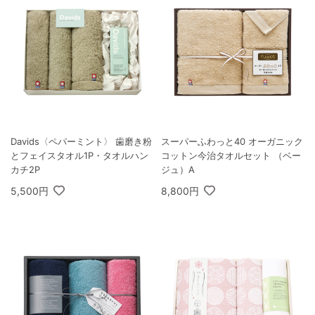
Davids〈ペパーミント〉 歯磨き粉
スーパーふわっと40 オーガニック
とフェイスタオル1P・タオルハン
コットン今治タオルセット （ベー
カチ2P
ジュ）A
5,500円
8,800円