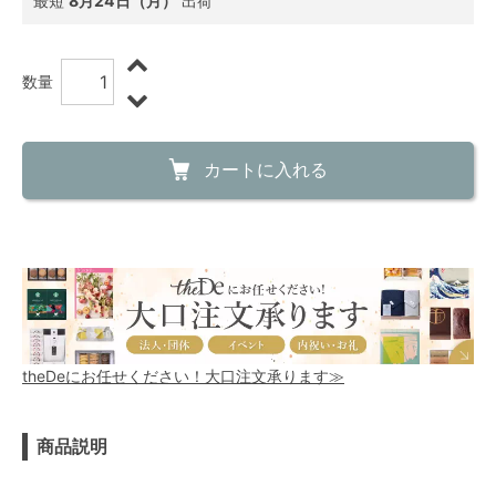
最短
8月24日（月）
出荷
数量
カートに入れる
theDeにお任せください！大口注文承ります≫
商品説明