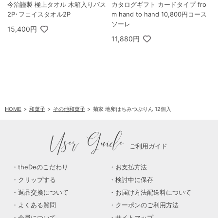
今治謹製 極上タオル 木箱入りバス
カタログギフト カードタイプ fro
2P･フェイスタオル2P
m hand to hand 10,800円コース
ソーレ
15,400円
11,880円
HOME
和菓子
その他和菓子
菊家 地卵はちみつぷりん 12個入
User Guide
ご利用ガイド
theDeのこだわり
お支払方法
クリップする
検討中に保存
返品交換について
お届け方法配送料について
よくある質問
クーポンのご利用方法
会員について
サイトマップ