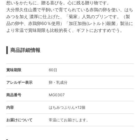
想いをかたちに、贈る喜びを。心に残る贈り物です。
大分県久住山麓で平飼いで育てられている赤鶏の卵を使い、はち
みつを加え 濃厚に仕上げた、「菊家」人気のプリンです。（製
品の卵中、赤鶏卵60％使用）「加圧加熱(レトルト)殺菌」製法に
より常温で賞味期限も比較的長く、ギフトにおすすめでう。
商品詳細情報
賞味期限
60日
アレルギー表示
卵・乳成分
商品番号
MG0307
内容
はちみつぷりん×12個
お届けについて
常温にてお届けします。