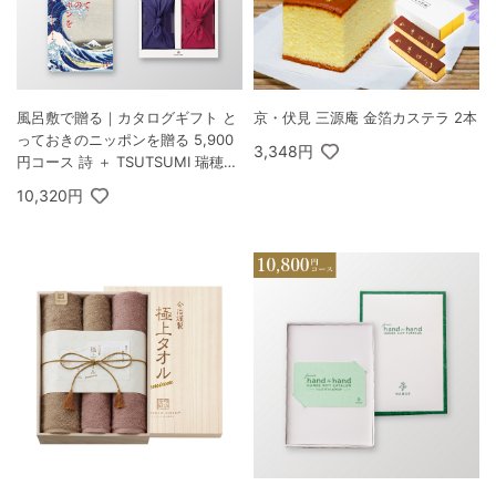
風呂敷で贈る｜カタログギフト と
京・伏見 三源庵 金箔カステラ 2本
っておきのニッポンを贈る 5,900
3,348円
円コース 詩 ＋ TSUTSUMI 瑞穂の
恵みA
10,320円