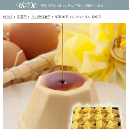
菊家 地卵はちみつぷりん 12個入｜内祝い・お祝い・ギフト・贈り物の通販サイトtheDe(ザディー)
HOME
和菓子
その他和菓子
菊家 地卵はちみつぷりん 12個入