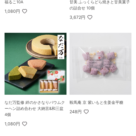
福るこ10A
甘美 ふっくらどら焼きと甘美菓子
の詰合せ 10個
1,080円
3,672円
なだ万監修 絆のかさなりバウムク
鞍馬庵 京 紫いもと生姜金平糖
ーヘン詰め合わせ 大納言&和三盆
248円
4個
1,080円