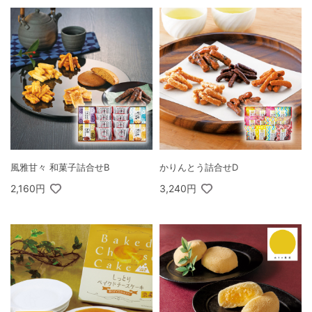
風雅甘々 和菓子詰合せB
かりんとう詰合せD
2,160円
3,240円