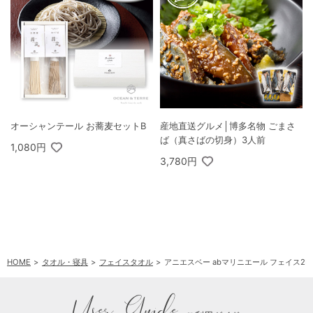
オーシャンテール お蕎麦セットB
産地直送グルメ│博多名物 ごまさ
ば（真さばの切身）3人前
1,080円
3,780円
HOME
タオル・寝具
フェイスタオル
アニエスベー abマリニエール フェイス2
User Guide