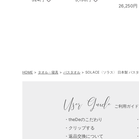
銀座千疋屋
26,250円
ーツクーヘン
HOME
タオル・寝具
バスタオル
SOLACE〈ソラス〉 日本製 バスタ
User Guide
ご利用ガイド
theDeのこだわり
クリップする
返品交換について