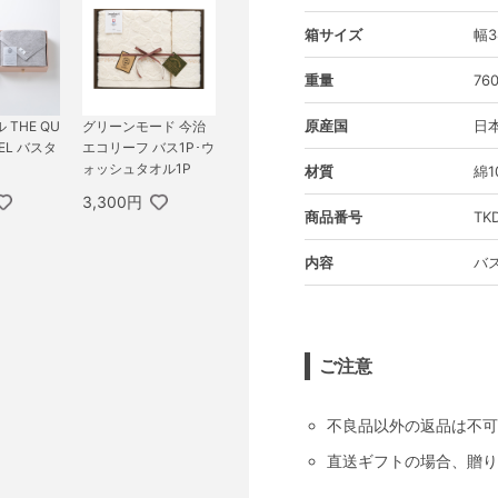
箱サイズ
幅3
重量
76
原産国
日
THE QU
グリーンモード 今治
WEL バスタ
エコリーフ バス1P･ウ
ォッシュタオル1P
材質
綿1
3,300円
商品番号
TK
内容
バス
ご注意
不良品以外の返品は不可
直送ギフトの場合、贈り