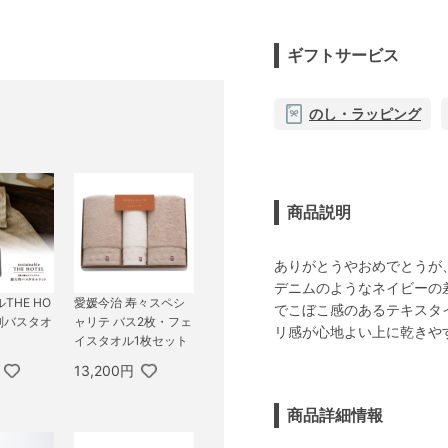
ギフトサービス
のし・ラッピング
商品説明
ありがとうやおめでとうが
デニムのようなネイビーの
THE HO
愛媛今治 寿々スペシ
でこぼこ感のあるテキスタ
判バスタオ
ャリテ バス2枚・フェ
リ感が心地よい上に乾きや
イスタオル1枚セット
13,200円
商品詳細情報