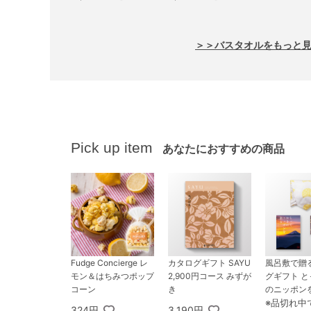
＞＞バスタオルをもっと
Pick up item
あなたにおすすめの商品
Fudge Concierge レ
カタログギフト SAYU
風呂敷で贈
モン＆はちみつポップ
2,900円コース みずが
グギフト 
コーン
き
のニッポンを
900円コース
※品切れ中
324円
3,190円