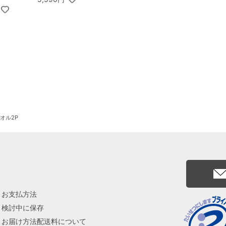
 銀座フル
テール Speciality Cof
 8個入
fee＆バームセット A
オル2P
お支払方法
検討中に保存
お届け方法配送料について