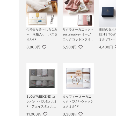
今治白なみ～しらなみ
サクラオーガニック -
王妃のタオル 
～ 木箱入り バスタ
sustainable- オーガ
EEN’S TO
オル2P
ニックコットンタオル
オル グレー
セットIII
8,800円
5,500円
4,400円
SLOW WEEKEND コ
ミッフィー オーガニ
ンパクトバスタオル2
ック バス1P･ウォッシ
P・フェイスタオル2
ュタオル1P
P・ハンドタオル2P
11,000円
3,300円