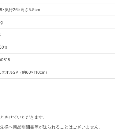
8×奥行26×高さ5.5cm
0g
本
00％
D0615
タオル2P（約60×110cm）
とさせていただきます。
先様へ商品明細書等が送られることはございません。