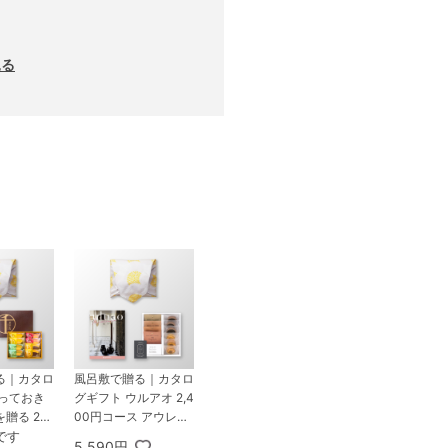
見る
る｜カタロ
風呂敷で贈る｜カタロ
とっておき
グギフト ウルアオ 2,4
贈る 20,
00円コース アウレリ
 時唯 ＋
です
アーナ ＋ オーシャン
5,590円