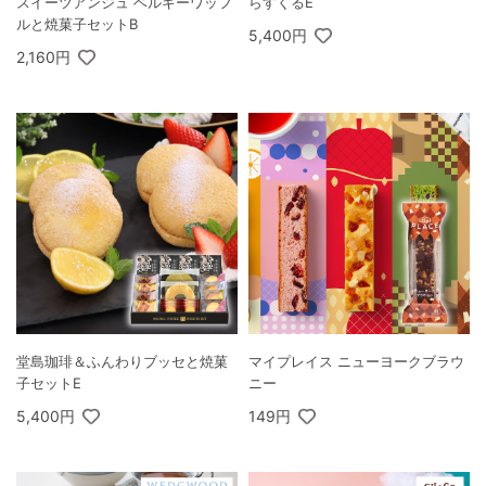
スイーツアンジュ ベルギーワッフ
らすくるE
ルと焼菓子セットB
5,400円
2,160円
堂島珈琲＆ふんわりブッセと焼菓
マイプレイス ニューヨークブラウ
子セットE
ニー
5,400円
149円