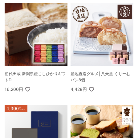
初代田蔵 新潟県産こしひかりギフ
産地直送グルメ│八天堂 くりーむ
トD
パン8個
16,200円
4,428円