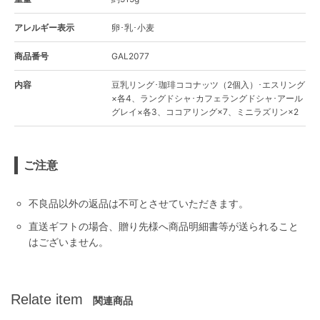
アレルギー表示
卵･乳･小麦
商品番号
GAL2077
内容
豆乳リング･珈琲ココナッツ（2個入）･エスリング
×各4、ラングドシャ･カフェラングドシャ･アール
グレイ×各3、ココアリング×7、ミニラズリン×2
ご注意
不良品以外の返品は不可とさせていただきます。
直送ギフトの場合、贈り先様へ商品明細書等が送られること
はございません。
Relate item
関連商品