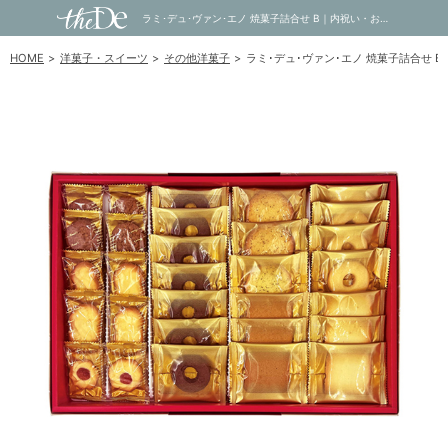
ラミ･デュ･ヴァン･エノ 焼菓子詰合せ B｜内祝い・お祝い・ギフト・贈り物の通販サイトtheDe(ザディー)
HOME
洋菓子・スイーツ
その他洋菓子
ラミ･デュ･ヴァン･エノ 焼菓子詰合せ B