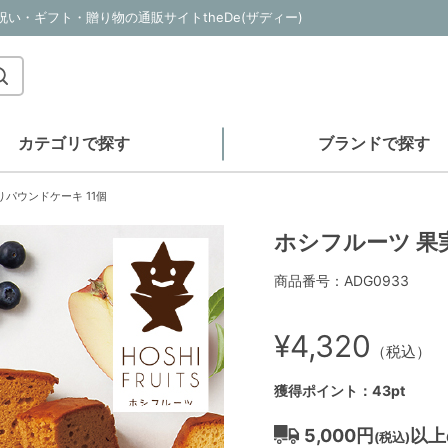
い・ギフト・贈り物の通販サイトtheDe(ザディー)
カテゴリで探す
ブランドで探す
パウンドケーキ 11個
ホシフルーツ 果
商品番号：ADG0933
¥4,320
（税込）
獲得ポイント：43pt
5,000円
以上
(税込)