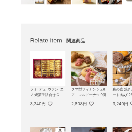
Relate item
関連商品
ラミ･デュ･ヴァン･エ
クマ型フィナンシェ&
森の庭 焼
ノ 焼菓子詰合せ C
アニマルドーナツ 9個
ート 結び 2
3,240円
2,808円
3,240円