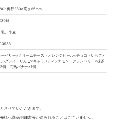
80×奥行280×高さ65mm
30日
、乳、小麦
G0933
ルーベリー×クリームチーズ・オレンジピール×チョコ・いちご×
ールグレイ・りんご×キャラメル×シナモン・クランベリー×抹茶
各2個、完熟バナナ×1個
とさせていただきます。
先様へ商品明細書等が送られることはございません。