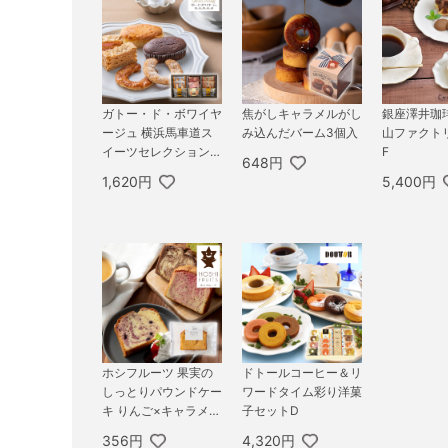
ガトー・ド・ボワイヤ
焦がしキャラメルがし
銀座澤井珈
ージュ 横浜馬車道ス
み込んだバーム3個入
山ファクト
イーツセレクション 9
F
648円
個
1,620円
5,400円
ホシフルーツ 果実の
ドトールコーヒー＆リ
しっとりパウンドケー
ワードタイム彩り洋菓
キ りんご×キャラメル
子セットD
×シナモン
356円
4,320円