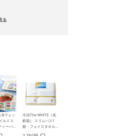
見る
ェ&ウェッ
今治The WHITE（化
ワイルドス
粧箱） スリムバス1
ティーバッ
枚・フェイスタオル1
7個
枚セット
2,750円