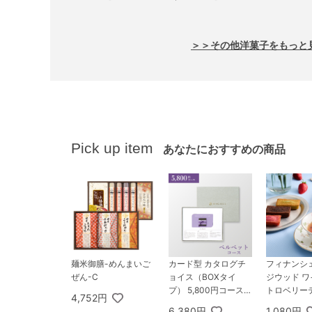
＞＞その他洋菓子をもっと
Pick up item
あなたにおすすめの商品
麺米御膳-めんまいご
カード型 カタログチ
フィナンシ
ぜん-C
ョイス（BOXタイ
ジウッド 
プ） 5,800円コース
トロベリー
4,752円
ベルベット
グアソート 
6,380円
1,080円