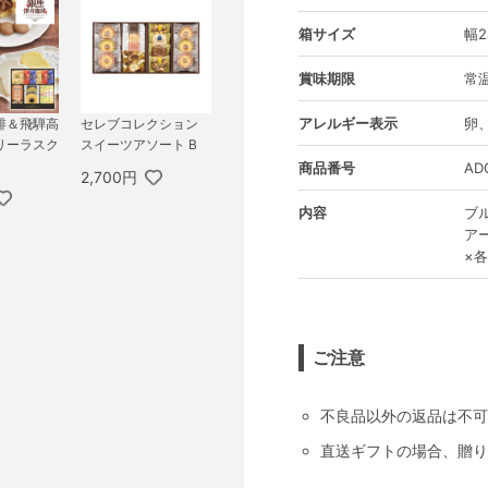
箱サイズ
幅2
賞味期限
常温
アレルギー表示
卵
琲＆飛騨高
セレブコレクション
リーラスク
スイーツアソート B
商品番号
AD
2,700円
内容
ブ
ア
×
ご注意
不良品以外の返品は不可
直送ギフトの場合、贈り