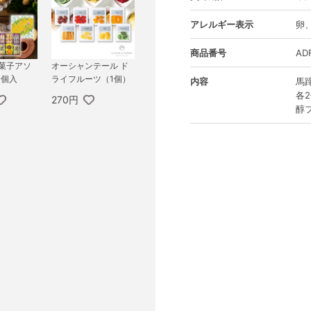
アレルギー表示
卵
商品番号
AD
き菓子アソ
オーシャンテール ド
1個入
ライフルーツ（1個）
内容
馬
各
270円
醇