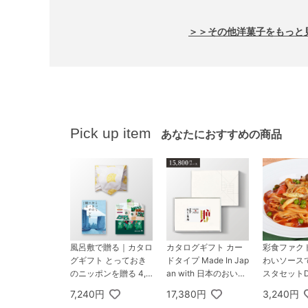
＞＞その他洋菓子をもっと
Pick up item
あなたにおすすめの商品
風呂敷で贈る｜カタロ
カタログギフト カー
彩食ファク
グギフト とっておき
ドタイプ Made In Jap
わいソース
のニッポンを贈る 4,9
an with 日本のおいし
スタセット
00円コース 弥 ＋ ス
い食べ物 15,800円コ
7,240円
17,380円
3,240円
ターバックス オリガ
ース C MJ19+藤コー