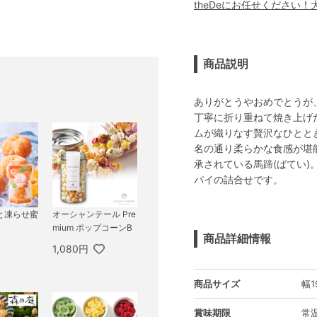
theDeにお任せください
商品説明
ありがとうやおめでとうが
丁寧に折り重ねて焼き上げ
ムが織りなす贅沢なひとと
名の通り柔らかな食感が堪
承されている馬蹄(ばてい
パイの詰合せです。
と凍らせ蜜
オーシャンテール Pre
mium ポップコーンB
商品詳細情報
1,080円
商品サイズ
幅1
賞味期限
常温