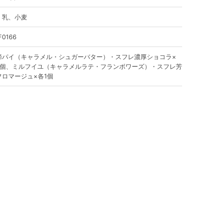
、乳、小麦
F0166
蹄パイ（キャラメル・シュガーバター）・スフレ濃厚ショコラ×
2個、ミルフイユ（キャラメルラテ・フランボワーズ）・スフレ芳
フロマージュ×各1個