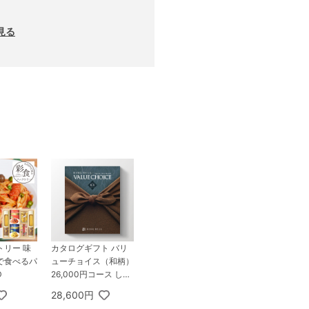
見る
トリー 味
カタログギフト バリ
で食べるパ
ューチョイス（和柄）
D
26,000円コース しき
しま
28,600円