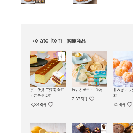
Relate item
関連商品
京・伏見 三源庵 金箔
旅するポテト 10袋
甘みぎゅっ
カステラ 2本
柑
2,376円
3,348円
324円