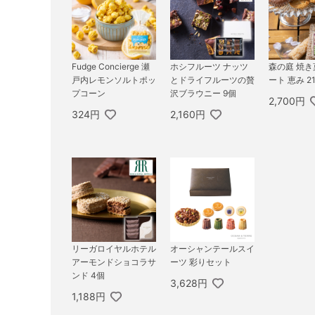
Fudge Concierge 瀬
ホシフルーツ ナッツ
森の庭 焼
戸内レモンソルトポッ
とドライフルーツの贅
ート 恵み 2
プコーン
沢ブラウニー 9個
2,700円
324円
2,160円
リーガロイヤルホテル
オーシャンテールスイ
アーモンドショコラサ
ーツ 彩りセット
ンド 4個
3,628円
1,188円