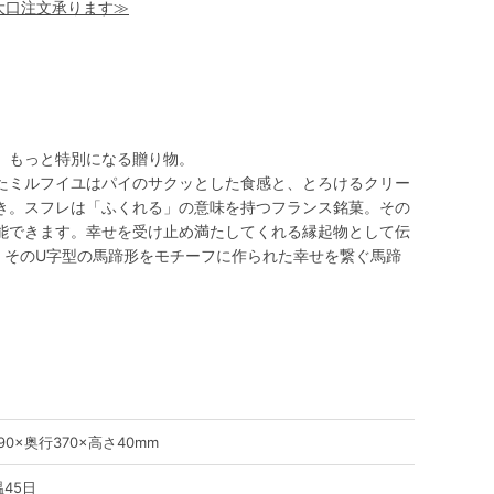
！大口注文承ります≫
、もっと特別になる贈り物。
たミルフイユはパイのサクッとした食感と、とろけるクリー
き。スフレは「ふくれる」の意味を持つフランス銘菓。その
能できます。幸せを受け止め満たしてくれる縁起物として伝
)。そのU字型の馬蹄形をモチーフに作られた幸せを繋ぐ馬蹄
90×奥行370×高さ40mm
45日