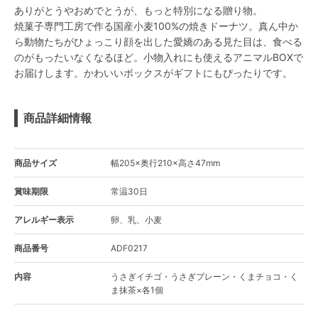
ありがとうやおめでとうが、もっと特別になる贈り物。
焼菓子専門工房で作る国産小麦100%の焼きドーナツ。真ん中か
ら動物たちがひょっこり顔を出した愛嬌のある見た目は、食べる
のがもったいなくなるほど。小物入れにも使えるアニマルBOXで
お届けします。かわいいボックスがギフトにもぴったりです。
商品詳細情報
商品サイズ
幅205×奥行210×高さ47mm
賞味期限
常温30日
アレルギー表示
卵、乳、小麦
商品番号
ADF0217
内容
うさぎイチゴ・うさぎプレーン・くまチョコ・く
ま抹茶×各1個