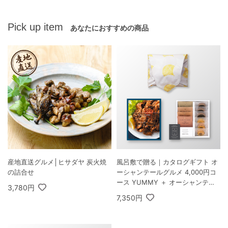
Pick up item
あなたにおすすめの商品
産地直送グルメ│ヒサダヤ 炭火焼
風呂敷で贈る｜カタログギフト オ
の詰合せ
ーシャンテールグルメ 4,000円コ
ース YUMMY ＋ オーシャンテー
3,780円
ル Speciality Coffee＆バームセッ
7,350円
ト A