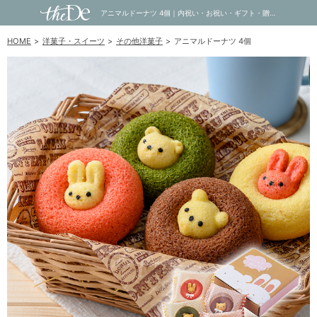
アニマルドーナツ 4個｜内祝い・お祝い・ギフト・贈り物の通販サイトtheDe(ザディー)
HOME
洋菓子・スイーツ
その他洋菓子
アニマルドーナツ 4個