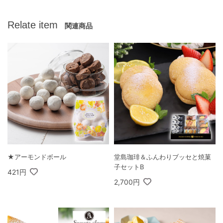
Relate item
関連商品
★アーモンドボール
堂島珈琲＆ふんわりブッセと焼菓
子セットB
421円
2,700円