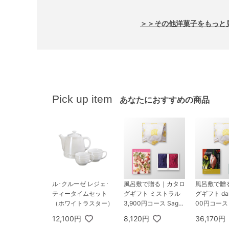
＞＞その他洋菓子をもっと
Pick up item
あなたにおすすめの商品
ル･クルーゼ レジェ･
風呂敷で贈る｜カタロ
風呂敷で贈
ティータイムセット
グギフト ミストラル
グギフト dan
（ホワイトラスター）
3,900円コース Sage
00円コース 
＋ TSUTSUMI 瑞穂の
ターバック
12,100円
8,120円
36,170円
恵みA
ミ パーソ