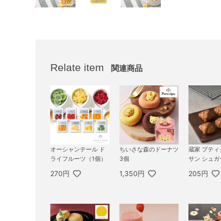
Relate item
関連商品
オーシャンテール ド
ちいさな森のドーナツ
蔵家 プテ
ライフルーツ（1個）
3個
サン シュガ
270円
1,350円
205円