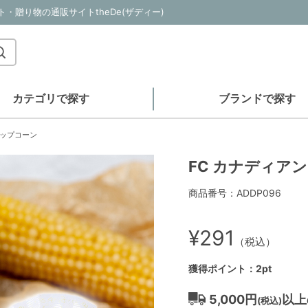
・贈り物の通販サイトtheDe(ザディー)
カテゴリで探す
ブランドで探す
ポップコーン
FC カナディア
商品番号：ADDP096
¥291
（税込）
獲得ポイント：2pt
5,000円
以上
(税込)