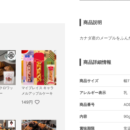
商品説明
カナダ産のメープルをふん
商品詳細情報
商品サイズ
幅1
ィクロワッ
マイプレイス キャラ
アレルギー表示
乳
ー
メルアップルケーキ
149円
商品番号
AD
内容
90
賞味期限
常温