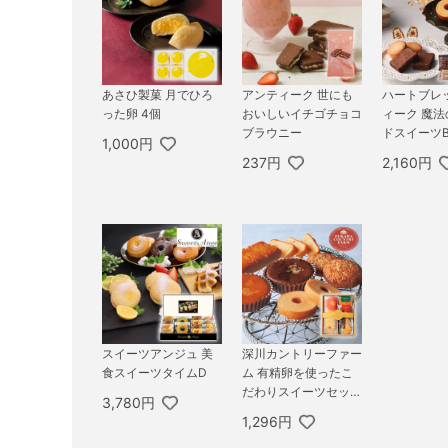
あさひ製菓 月でひろ
アンティーク 世にも
ハートブレ
った卵 4個
おいしいイチゴチョコ
ィーク 魔
ブラウニー
ドスイーツB
1,000円
237円
2,160円
スイーツアンジュ 美
深川カントリーファー
食スイーツタイムD
ム 有精卵を使ったこ
だわりスイーツセット
3,780円
A
1,296円