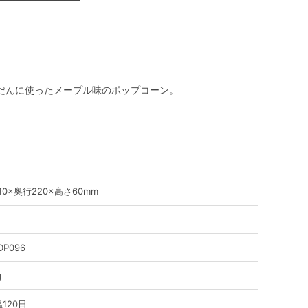
だんに使ったメープル味のポップコーン。
10×奥行220×高さ60mm
DP096
g
120日