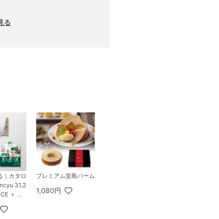
見る
る｜カタロ
プレミアム堂島バーム
cyu 31,2
1,080円
CE ＋ ス
ス オリガ
ナルドリッ