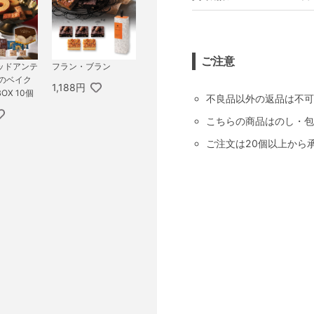
ご注意
ッドアンテ
フラン・ブラン
法のベイク
1,188円
OX 10個
不良品以外の返品は不可
こちらの商品はのし・包
ご注文は20個以上から