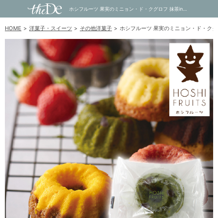
ホシフルーツ 果実のミニョン・ド・クグロフ 抹茶in小豆｜内祝い・お祝い・ギフト・贈り物の通販サイトtheDe(ザディー)
HOME
洋菓子・スイーツ
その他洋菓子
ホシフルーツ 果実のミニョン・ド・クグロ