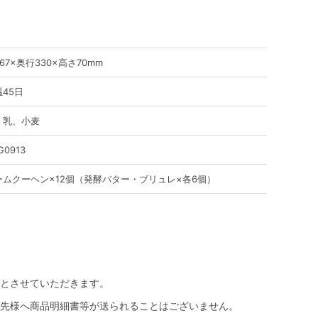
67×奥行330×高さ70mm
45日
、乳、小麦
G0913
ームクーヘン×12個（発酵バター・ブリュレ×各6個）
とさせていただきます。
先様へ商品明細書等が送られることはございません。