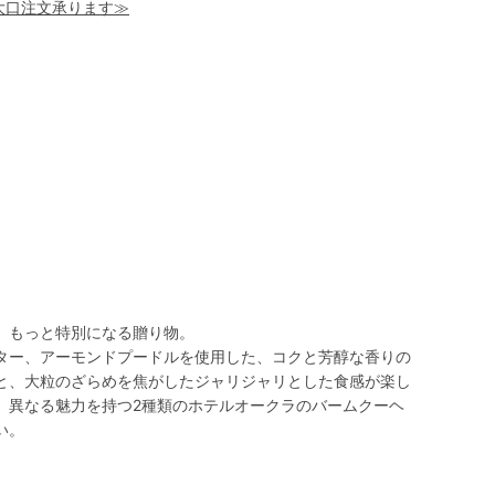
！大口注文承ります≫
、もっと特別になる贈り物。
ター、アーモンドプードルを使用した、コクと芳醇な香りの
と、大粒のざらめを焦がしたジャリジャリとした食感が楽し
。異なる魅力を持つ2種類のホテルオークラのバームクーヘ
い。