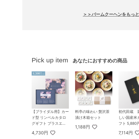
＞＞バームクーヘンをもっ
Pick up item
あなたにおすすめの商品
【ブライダル用】カー
料亭の味わい 贅沢茶
初代田蔵 
ド型 リンベルカタロ
漬け木箱セット
しい国産米
グギフト プラスエコ
フト 5,88
1,188円
グルメ（BOXタイプ F
煌稲（きら
4,730円
7,114円
LOWER） 4,300円コ