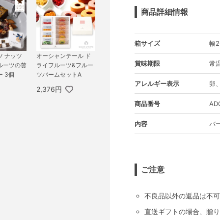
商品詳細情報
箱サイズ
幅2
ツ ナッツ
オーシャンテール ド
賞味期限
常温
ルーツの贅
ライフルーツ&フルー
 3個
ツバームセットA
アレルギー表示
卵
2,376円
商品番号
AD
内容
バ
ご注意
不良品以外の返品は不可
直送ギフトの場合、贈り