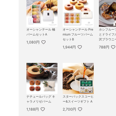
オーシャンテール 極
オーシャンテール Pre
ホシフルー
バームセットA
mium フルーツバーム
とドライフ
セットB
沢ブラウニー
1,080円
1,944円
788円
ナチュールバッグ キ
スターバックスコーヒ
ャラメリゼバーム
ー&スイーツギフト A
1,188円
2,700円