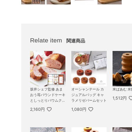
Relate item
関連商品
坂井シェフ監修 あま
オーシャンテール カ
米ばあむ 米
おう苺パウンドケーキ
ジュアルバッグ キャ
1,512円
としっとりバウムクー
ラメリゼバームセット
ヘン詰合せ A
2,160円
1,080円