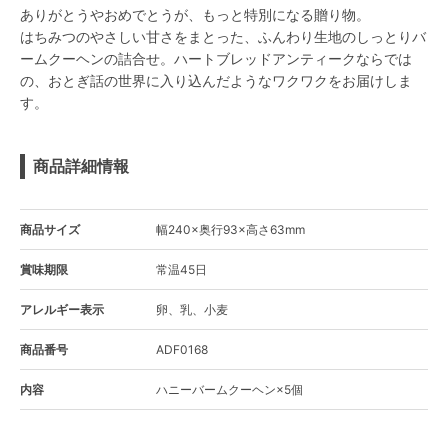
ありがとうやおめでとうが、もっと特別になる贈り物。
はちみつのやさしい甘さをまとった、ふんわり生地のしっとりバ
ームクーヘンの詰合せ。ハートブレッドアンティークならでは
の、おとぎ話の世界に入り込んだようなワクワクをお届けしま
す。
商品詳細情報
商品サイズ
幅240×奥行93×高さ63mm
賞味期限
常温45日
アレルギー表示
卵、乳、小麦
商品番号
ADF0168
内容
ハニーバームクーヘン×5個