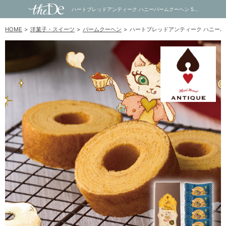
ハートブレッドアンティーク ハニーバームクーヘン 5個｜内祝い・お祝い・ギフト・贈り物の通販サイトtheDe(ザディー)
HOME
洋菓子・スイーツ
バームクーヘン
ハートブレッドアンティーク ハニーバ