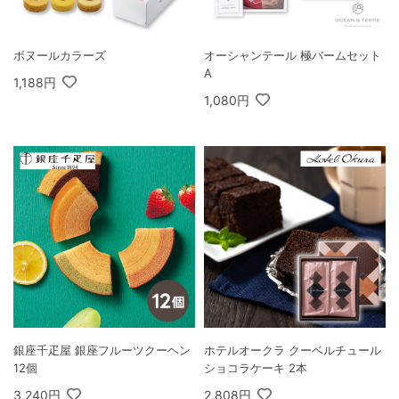
ボヌールカラーズ
オーシャンテール 極バームセット
A
1,188円
1,080円
銀座千疋屋 銀座フルーツクーヘン
ホテルオークラ クーベルチュール
12個
ショコラケーキ 2本
3,240円
2,808円