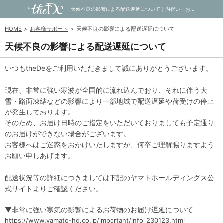
天候不良の影響による配送遅延について｜内祝い・お祝い・ギフト・贈り物の通販サイトtheDe(ザディー)
HOME
お客様サポート
天候不良の影響による配送遅延について
天候不良の影響による配送遅延について
いつもtheDeをご利用いただきまして誠にありがとうございます。
現在、非常に強い寒波が全国的に流れ込んでおり、それに伴う大
雪・路面凍結などの影響により一部地域で配送遅延や荷受けの停止
が発生しております。
そのため、お届け日時のご指定をいただいておりましても予定通り
のお届けができない場合がございます。
お客様へはご迷惑をおかけいたしますが、何卒ご理解賜りますよう
お願い申しあげます。
配送状況等の詳細につきましては下記のヤマトホールディングス公
式サイトよりご確認ください。
▼非常に強い寒気の影響によるお荷物のお届け遅延について
https://www.yamato-hd.co.jp/important/info_230123.html