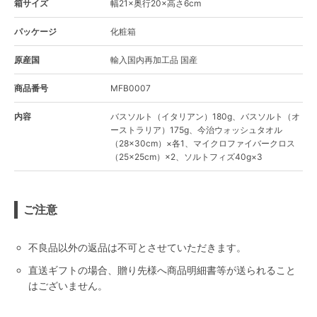
箱サイズ
幅21×奥行20×高さ6cm
パッケージ
化粧箱
原産国
輸入国内再加工品 国産
商品番号
MFB0007
内容
バスソルト（イタリアン）180g、バスソルト（オ
ーストラリア）175g、今治ウォッシュタオル
（28×30cm）×各1、マイクロファイバークロス
（25×25cm）×2、ソルトフィズ40g×3
ご注意
不良品以外の返品は不可とさせていただきます。
直送ギフトの場合、贈り先様へ商品明細書等が送られること
はございません。