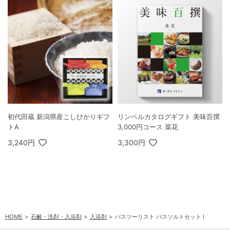
初代田蔵 新潟県産こしひかりギフ
リンベルカタログギフト 美味百撰
トA
3,000円コース 菜花
3,240円
3,300円
HOME
石鹸・洗剤・入浴剤
入浴剤
バスツーリスト バスソルトセット I