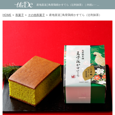
産地直送│鳥骨鶏煌かすてら（辻利抹茶）｜内祝い・お祝い・ギフト・贈り物の通販サイトtheDe(ザディー)
HOME
和菓子
その他和菓子
産地直送│鳥骨鶏煌かすてら（辻利抹茶）