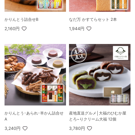
かりんとう詰合せB
なだ万 かすてらセット 2本
2,160円
1,944円
かりんとう･あられ･羊かん詰合せ
産地直送グルメ│大福のひむか屋
A
とろ~りクリーム大福 12個
3,240円
3,780円