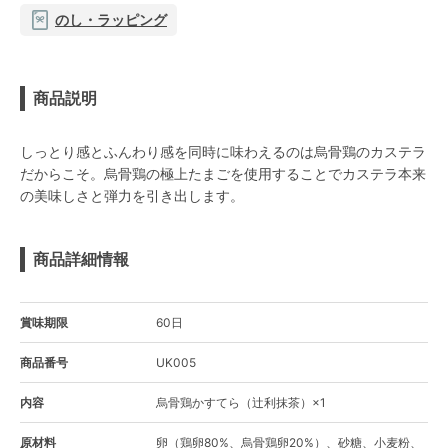
のし・ラッピング
商品説明
しっとり感とふんわり感を同時に味わえるのは烏骨鶏のカステラ
だからこそ。烏骨鶏の極上たまごを使用することでカステラ本来
の美味しさと弾力を引き出します。
商品詳細情報
賞味期限
60日
商品番号
UK005
内容
烏骨鶏かすてら（辻利抹茶）×1
原材料
卵（鶏卵80%、烏骨鶏卵20%）、砂糖、小麦粉、