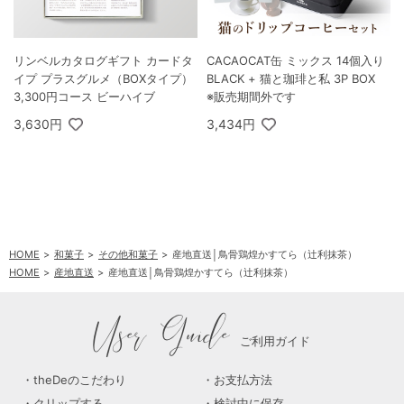
リンベルカタログギフト カードタ
CACAOCAT缶 ミックス 14個入り
イプ プラスグルメ（BOXタイプ）
BLACK + 猫と珈琲と私 3P BOX
3,300円コース ビーハイブ
※販売期間外です
3,630円
3,434円
HOME
和菓子
その他和菓子
産地直送│鳥骨鶏煌かすてら（辻利抹茶）
HOME
産地直送
産地直送│鳥骨鶏煌かすてら（辻利抹茶）
User Guide
ご利用ガイド
theDeのこだわり
お支払方法
クリップする
検討中に保存