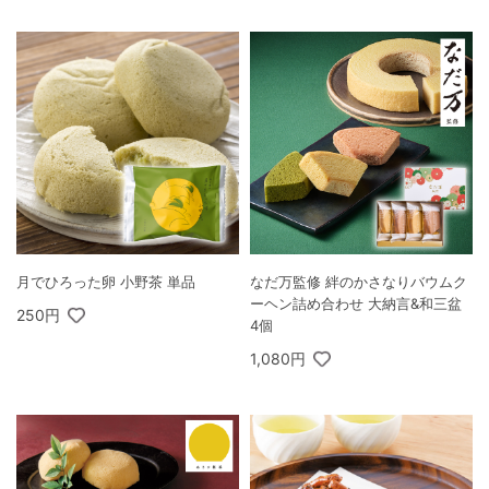
月でひろった卵 小野茶 単品
なだ万監修 絆のかさなりバウムク
ーヘン詰め合わせ 大納言&和三盆
250円
4個
1,080円