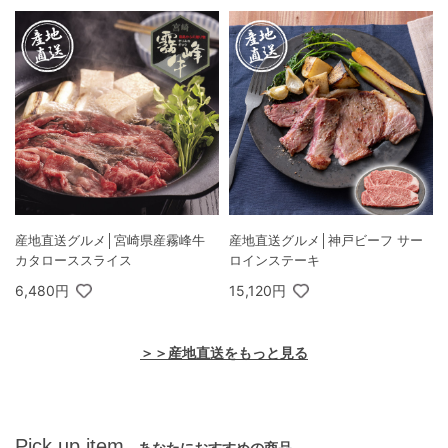
産地直送グルメ│宮崎県産霧峰牛
産地直送グルメ│神戸ビーフ サー
カタローススライス
ロインステーキ
6,480円
15,120円
＞＞産地直送をもっと見る
Pick up item
あなたにおすすめの商品