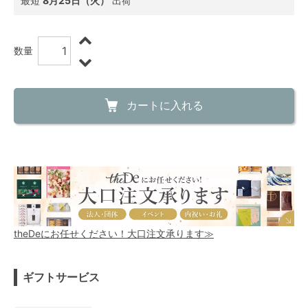
最短
8月25日（火）
出荷
数量
カートに入れる
theDeにお任せください！大口注文承ります≫
ギフトサービス