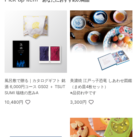
風呂敷で贈る｜カタログギフト 銘
美濃焼 江戸っ子恐竜 しあわせ図鑑
酒 6,000円コース GS02 ＋ TSUT
（まめ皿4枚セット）
SUMI 瑞穂の恵みA
※品切れ中です
10,480円
3,300円