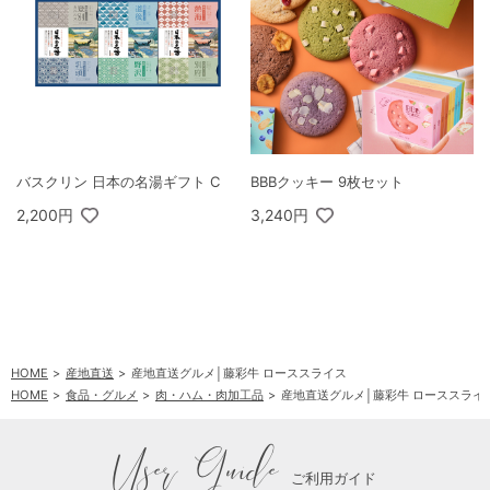
バスクリン 日本の名湯ギフト C
BBBクッキー 9枚セット
2,200円
3,240円
HOME
産地直送
産地直送グルメ│藤彩牛 ローススライス
HOME
食品・グルメ
肉・ハム・肉加工品
産地直送グルメ│藤彩牛 ローススライ
User Guide
ご利用ガイド