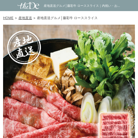
産地直送グルメ│藤彩牛 ローススライス｜内祝い・お祝い・ギフト・贈り物の通販サイトtheDe(ザディー)
HOME
産地直送
産地直送グルメ│藤彩牛 ローススライス