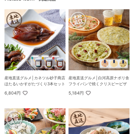
産地直送グルメ│カネツル砂子商店
産地直送グルメ│白河高原ナポリ舎
ほたるいかすがたづくり3本セット
フライパンで焼くクリスピーピザ
6,804円
5,184円