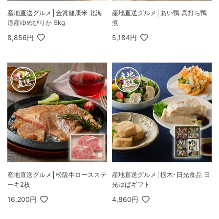
産地直送グルメ│金賞健康米 北海
産地直送グルメ│あい鴨 真打ち鴨
道産ゆめぴりか 5kg
煮
8,856円
5,184円
産地直送グルメ│松阪牛ロースステ
産地直送グルメ│栃木･日光食品 日
ーキ2枚
光ゆばギフト
16,200円
4,860円