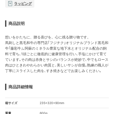
ラッピング
商品説明
想いをかたちに、贈る喜びを。心に残る贈り物です。
馬刺しと黒毛和牛の専門店｢フジチク｣オリジナルブランド黒毛和
牛｢藤彩牛｣｡阿蘇のミネラル豊富な地下水とオリジナル配合の飼
料で育ち､1頭ごとに徹底的に健康管理を行い､手塩にかけて育て
ています｡その肉は赤身とサシのバランスが絶妙で､中でもロース
肉はひときわやわらかい肉質と､美しいサシが自慢｡熟練の職人が
丁寧にスライスした肉を､すき焼きなどでお楽しみください｡
商品詳細情報
箱サイズ
235×320×90mm
重量
600g