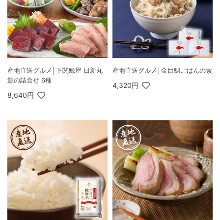
産地直送グルメ│下関鯨屋 日新丸
産地直送グルメ│金目鯛ごはんの素
鯨の詰合せ 6種
4,320円
8,640円