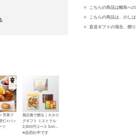
こちらの商品は離島への
こちらの商品は、のしは
る
直送ギフトの場合、贈り
ツ 芳果フ
風呂敷で贈る｜カタロ
杏仁×パッ
グギフト ミストラル
ーツ
2,900円コース Sorrel
＋ 銀座千疋屋 銀座フ
※品切れ中です