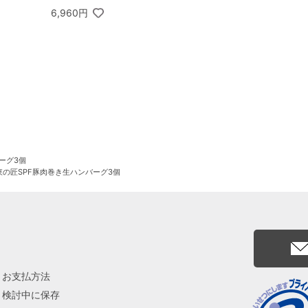
ルーツクーヘン 8個入
6,960円
バーグ3個
 東の匠SPF豚肉巻き生ハンバーグ3個
お支払方法
検討中に保存