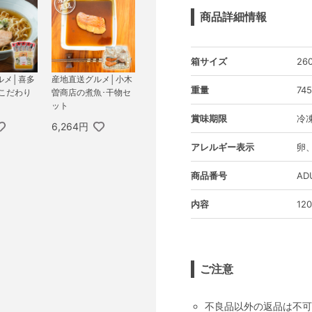
商品詳細情報
箱サイズ
26
ルメ│喜多
産地直送グルメ│小木
重量
74
 こだわり
曽商店の煮魚･干物セ
ット
賞味期限
冷凍
6,264円
アレルギー表示
卵
商品番号
AD
内容
12
ご注意
不良品以外の返品は不可