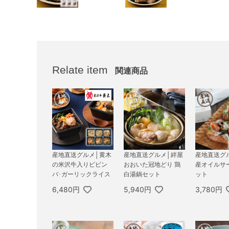
Relate item
関連商品
産地直送グルメ│黄木
産地直送グルメ│絆屋
産地直送グ
の米沢牛入りビビン
おおいた冠地どり 鶏
産オイルサ
バ･ガーリックライス
白湯鍋セット
ット
6,480円
5,940円
3,780円