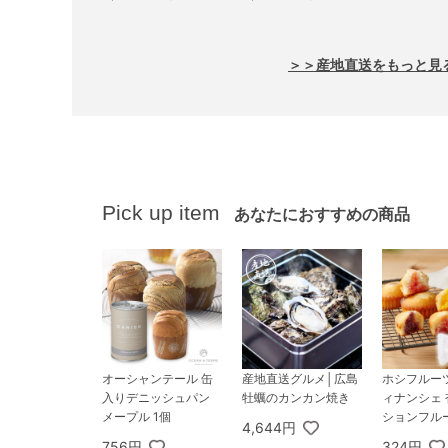
＞＞産地直送をもっと見
Pick up item
あなたにおすすめの商品
オーシャンテール 缶
産地直送グルメ│広島
ホシフルー
入りデニッシュパン
牡蠣のカンカン焼き
ィナンシェ 
メープル 1個
ションフル
4,644円
756円
324円