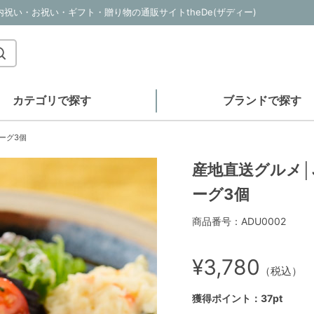
｜内祝い・お祝い・ギフト・贈り物の通販サイトtheDe(ザディー)
カテゴリで探す
ブランドで探す
バーグ3個
産地直送グルメ│J
ーグ3個
商品番号：ADU0002
¥3,780
（税込）
獲得ポイント：37pt