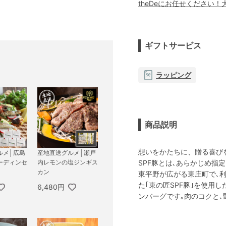
theDeにお任せください
ギフトサービス
ラッピング
商品説明
想いをかたちに、贈る喜び
ルメ│広島
産地直送グルメ│瀬戸
SPF豚とは､あらかじめ指
ーディンセ
内レモンの塩ジンギス
カン
東平野が広がる東庄町で､
た｢東の匠SPF豚｣を使用
6,480円
ンバーグです｡肉のコクと､