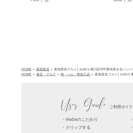
HOME
産地直送
産地直送グルメ│Judo's 東の匠SPF豚肉巻き生ハン
HOME
食品・グルメ
肉・ハム・肉加工品
産地直送グルメ│Judo's
User Guide
ご利用ガイド
theDeのこだわり
クリップする