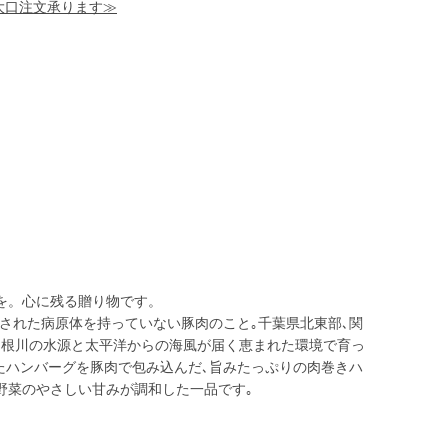
！大口注文承ります≫
を。心に残る贈り物です。
定された病原体を持っていない豚肉のこと｡千葉県北東部､関
利根川の水源と太平洋からの海風が届く恵まれた環境で育っ
したハンバーグを豚肉で包み込んだ､旨みたっぷりの肉巻きハ
野菜のやさしい甘みが調和した一品です｡