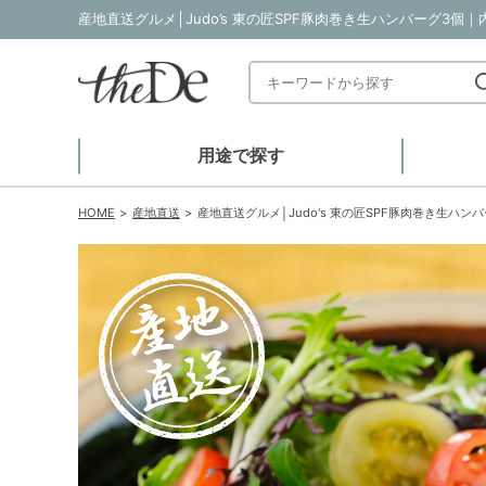
産地直送グルメ│Judo’s 東の匠SPF豚肉巻き生ハンバーグ3個
用途で探す
HOME
産地直送
産地直送グルメ│Judo's 東の匠SPF豚肉巻き生ハン