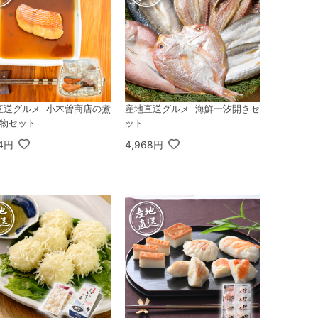
直送グルメ│小木曽商店の煮
産地直送グルメ│海鮮一汐開きセ
干物セット
ット
64円
4,968円