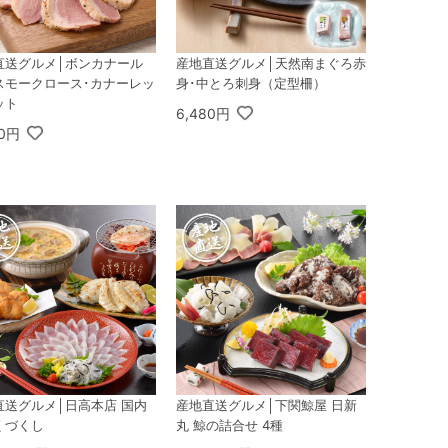
直送グルメ│ボンカナール
産地直送グルメ│天然南まぐろ赤
スモークロース･カナーレッ
身･中とろ刺身（定型柵）
ット
6,480円
60円
直送グルメ│日高本店 国内
産地直送グルメ│下関鯨屋 日新
くづくし
丸 鯨の詰合せ 4種