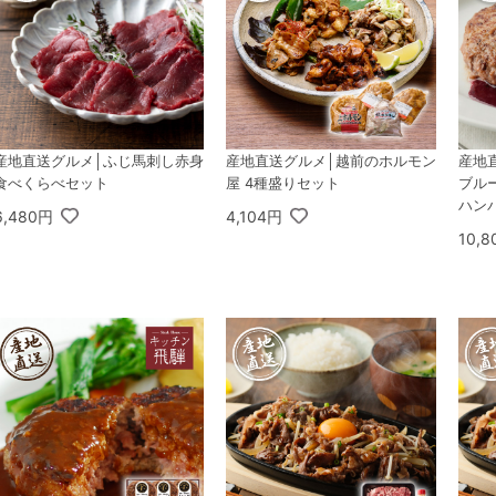
産地直送グルメ│ふじ馬刺し赤身
産地直送グルメ│越前のホルモン
産地直
食べくらべセット
屋 4種盛りセット
ブル
ハン
6,480円
4,104円
10,