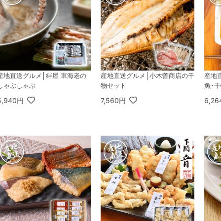
産地直送グルメ│絆屋 車海老の
産地直送グルメ│小木曽商店の干
産地
しゃぶしゃぶ
物セット
魚･
5,940円
7,560円
6,2