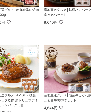
直送グルメ│赤丸食堂の焼肉
産地直送グルメ│銘柄ハンバーグ
00g
食べ比べセット
00円
8,640円
送グルメ│AMOUR 後藤
産地直送グルメ│仙台牛しぐれ煮
シェフ監修 黒トリュフデミ
と仙台牛肉味噌セット
スハンバーグ 5個
4,644円