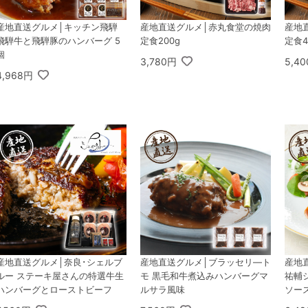
産地直送グルメ│キッチン飛騨
産地直送グルメ│赤丸食堂の焼肉
産地
飛騨牛と飛騨豚のハンバーグ 5
定食200g
定食4
個
3,780円
5,4
4,968円
産地直送グルメ│奈良･シェルブ
産地直送グルメ│ブラッセリ―ト
産地直
ルー ステーキ屋さんの特選牛生
モ 黒毛和牛煮込みハンバーグマ
祐輔
ハンバーグとローストビーフ
ルサラ風味
ソー