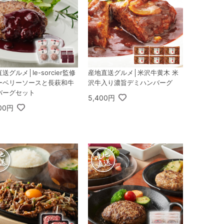
送グルメ│le-sorcier監修
産地直送グルメ│米沢牛黄木 米
ーベリーソースと長萩和牛
沢牛入り濃旨デミハンバーグ
バーグセット
5,400円
800円