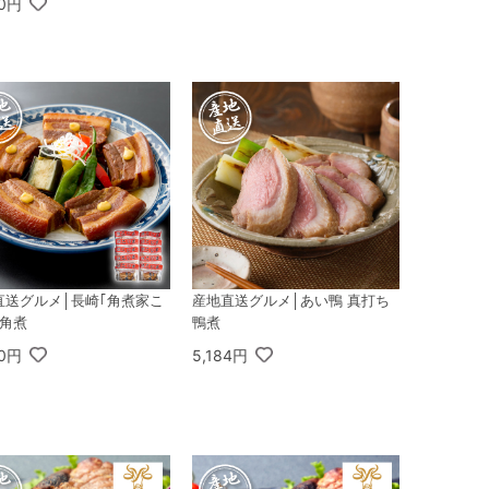
80円
直送グルメ│長崎｢角煮家こ
産地直送グルメ│あい鴨 真打ち
｣角煮
鴨煮
00円
5,184円