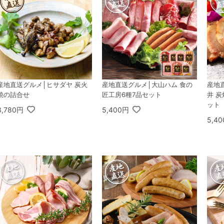
産地直送グルメ│ヒサダヤ 炭火
産地直送グルメ│大山ハム 食の
産地
焼の詰合せ
匠工房6種7品セット
井 
ット
3,780円
5,400円
5,4