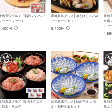
産地直送グルメ│飛騨ハム ハム･
産地直送グルメ│ゆうぼく ハム&
産地
ソーセージセット
ソーセージセット
合鴨
ドセ
5,400円
5,400円
4,8
産地直送グルメ│築地ホクエイ
産地直送グルメ│日高本店 とら
産地
天然まぐろ三昧
ふぐ刺身小皿セット
産ふ