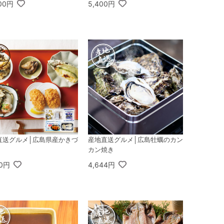
800円
5,400円
直送グルメ│広島県産かきづ
産地直送グルメ│広島牡蠣のカン
カン焼き
00円
4,644円