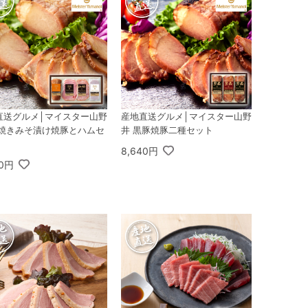
直送グルメ│マイスター山野
産地直送グルメ│マイスター山野
炭焼きみそ漬け焼豚とハムセ
井 黒豚焼豚二種セット
8,640円
00円