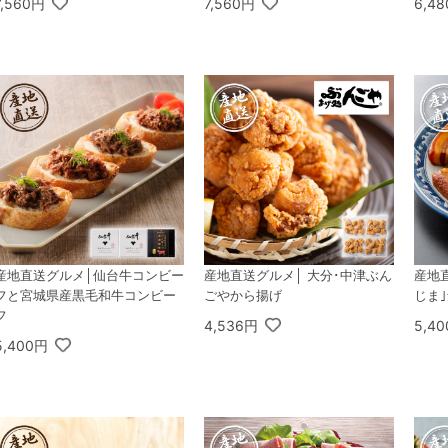
7,560円
7,560円
6,4
産地直送グルメ│仙台牛コンビー
産地直送グルメ│ 大分･中津ぶん
産地
フと宮城県産黒毛和牛コンビー
ごやから揚げ
じま
フ
4,536円
5,4
5,400円