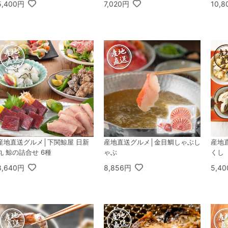
5,400円
7,020円
10,
産地直送グルメ│下関鯨屋 日新
産地直送グルメ│金目鯛しゃぶし
産地
丸 鯨の詰合せ 6種
ゃぶ
くし
8,640円
8,856円
5,4