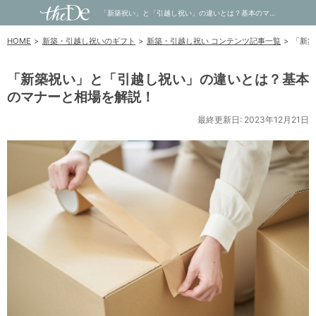
「新築祝い」と「引越し祝い」の違いとは？基本のマナーと相場を解説！｜内祝い・お祝い・ギフト・贈り物の通販サイトtheDe(ザディー)
HOME
新築・引越し祝いのギフト
新築・引越し祝い コンテンツ記事一覧
「新築
「新築祝い」と「引越し祝い」の違いとは？基本
のマナーと相場を解説！
最終更新日: 2023年12月21日