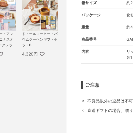
箱サイズ
約2
パッケージ
化
重量
約4
リー・アン
ドトールコーヒー・バ
商品番号
GA
 ニナスオ
ウムクーヘンギフトセ
ークレット
ットB
ィータイム
内容
リ
4,320円
各1
ご注意
不良品以外の返品は不可
直送ギフトの場合、贈り