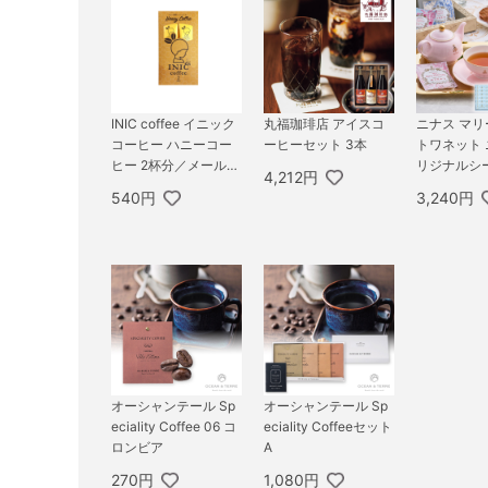
INIC coffee イニック
丸福珈琲店 アイスコ
ニナス マ
コーヒー ハニーコー
ーヒーセット 3本
トワネット
ヒー 2杯分／メール便
リジナルシ
4,212円
配送
ガーデンテ
540円
3,240円
19個
オーシャンテール Sp
オーシャンテール Sp
eciality Coffee 06 コ
eciality Coffeeセット
ロンビア
A
270円
1,080円