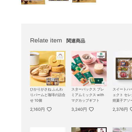
Relate item
関連商品
ひかりがさね ふんわ
スターバックス プレ
スイートハ
りバームと珈琲の詰合
ミアムミックス with
ェクト セ
せ 10個
マグカップギフト
焼菓子アソー
2,160円
3,240円
2,376円