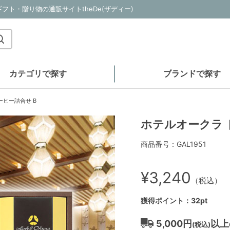
フト・贈り物の通販サイトtheDe(ザディー)
カテゴリで探す
ブランドで探す
ーヒー詰合せ B
ホテルオークラ 
商品番号：GAL1951
¥3,240
（税込）
獲得ポイント：32pt
5,000円
以上
(税込)