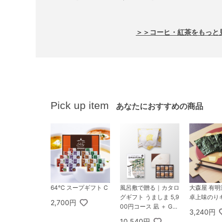
＞＞コーヒ・紅茶をもっと
Pick up item
あなたにおすすめの商品
64℃ スープギフト C
風呂敷で贈る｜カタロ
大森屋 有
グギフト うましま 5,9
卓上味のりギ
2,700円
00円コース 凪 ＋ GO
3,240円
DIVA ゴディバ ラング
10,540円