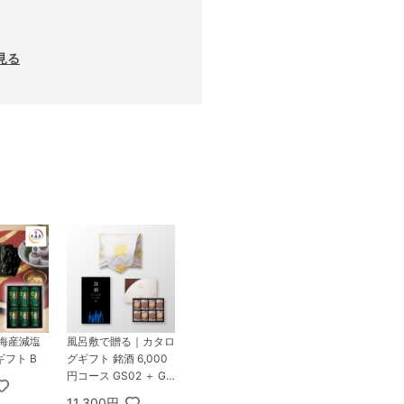
見る
明海産減塩
風呂敷で贈る｜カタロ
フト B
グギフト 銘酒 6,000
円コース GS02 ＋ GO
DIVA ゴディバ ラング
11,300円