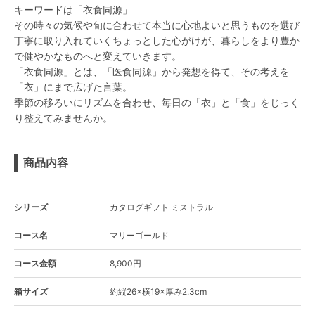
キーワードは「衣食同源」
その時々の気候や旬に合わせて本当に心地よいと思うものを選び
丁寧に取り入れていくちょっとした心がけが、暮らしをより豊か
で健やかなものへと変えていきます。
「衣食同源」とは、「医食同源」から発想を得て、その考えを
「衣」にまで広げた言葉。
季節の移ろいにリズムを合わせ、毎日の「衣」と「食」をじっく
り整えてみませんか。
商品内容
シリーズ
カタログギフト ミストラル
コース名
マリーゴールド
コース金額
8,900円
箱サイズ
約縦26×横19×厚み2.3cm