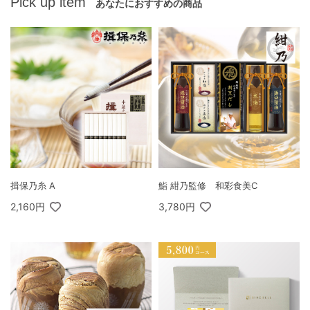
Pick up item
あなたにおすすめの商品
揖保乃糸 A
鮨 紺乃監修 和彩食美C
2,160円
3,780円