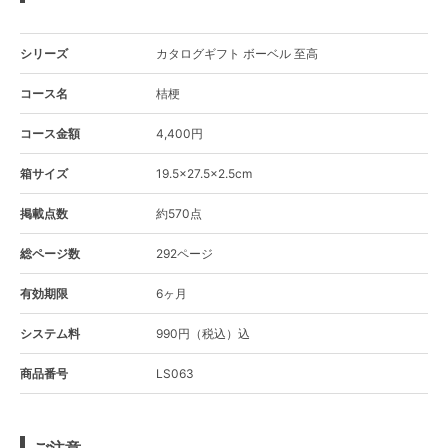
シリーズ
カタログギフト ボーベル 至高
コース名
桔梗
コース金額
4,400円
箱サイズ
19.5×27.5×2.5cm
掲載点数
約570点
総ページ数
292ページ
有効期限
6ヶ月
システム料
990円（税込）込
商品番号
LS063