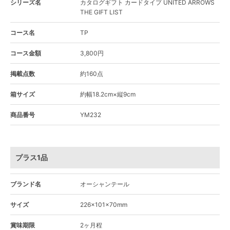
シリーズ名
カタログギフト カードタイプ UNITED ARROWS
THE GIFT LIST
コース名
TP
コース金額
3,800円
掲載点数
約160点
箱サイズ
約幅18.2cm×縦9cm
商品番号
YM232
プラス1品
ブランド名
オーシャンテール
サイズ
226×101×70mm
賞味期限
2ヶ月程