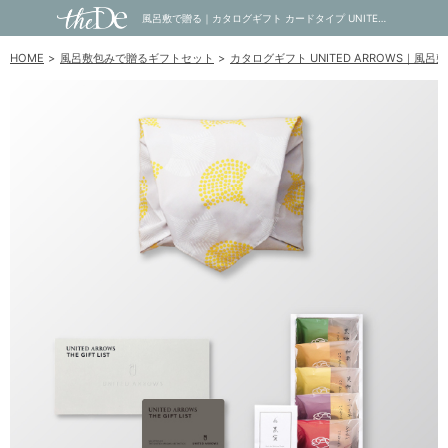
風呂敷で贈る｜カタログギフト カードタイプ UNITED ARROWS THE GIFT LIST 3,800円コース TP ＋ オーシャンテール 極バームセット A｜内祝い・お祝い・ギフト・贈り物の通販サイトtheDe(ザディー)
HOME
風呂敷包みで贈るギフトセット
カタログギフト UNITED ARROWS｜風