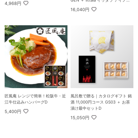
4,968円
アアルト ハイボール ペア クリア
16,040円
匠風庵 レンジで簡単！松阪牛・近
風呂敷で贈る｜カタログギフト 銘
江牛仕込みハンバーグD
酒 11,000円コース GS03 ＋ お茶
漬け最中セットD
5,400円
15,050円