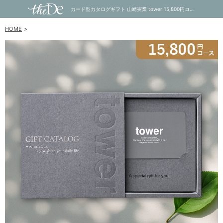
カード型カタログギフト 山崎実業 tower 15,800円コース DGY｜内祝い・お祝い・ギフト・贈り物の通販サイトtheDe(ザディー)
HOME