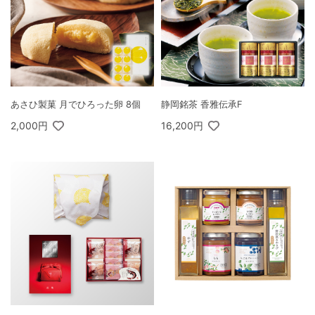
あさひ製菓 月でひろった卵 8個
静岡銘茶 香雅伝承F
2,000円
16,200円