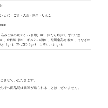
ヶ月
麦・かに・ごま・大豆・鶏肉・りんご
0691
き込みご飯の素38g（2合用）×6、銀だら1切×1、ずわい蟹
g×1、金目鯛1切×1、帆立2～4個×1、紀州南高梅1粒×1、うなぎの
き13g×1、三つ葉0.2g×6、白煎りごま1g×6
とさせていただきます。
先様へ商品明細書等が送られることはございません。