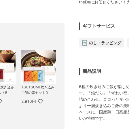
theDeにお任せください
ギフトサービス
のし・ラッピング
商品説明
6種の炊き込みご飯が楽し
I 炊き込み
TSUTSUMI 炊き込み
す。「銀だら」「ずわい蟹
ットB
ご飯の素セットD
詰め合わせ。ゴロっと食べ
2,916円
より一層炊き込みご飯の美
ベースに、国産鶏、日高産
いが特徴です。