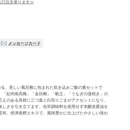
！大口注文承ります≫
メッセージカード
める、美しい風呂敷に包まれた炊き込みご飯の素セットで
」「紀州南高梅」「金目鯛」「帆立」「うなぎの蒲焼き」の
応えのある具材に三つ葉と白煎りごまがアクセントになり、
味しさを引き立てます。化学調味料を使用せず本醸造醤油を
昆布、焼津産鰹エキスで、風味豊かに仕上げたやさしい味わ