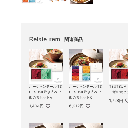
Relate item
関連商品
オーシャンテール TS
オーシャンテール TS
TSUTSUM
UTSUMI 炊き込みご
UTSUMI 炊き込みご
ご飯の素セ
飯の素セットA
飯の素セットK
1,728円
1,404円
6,912円