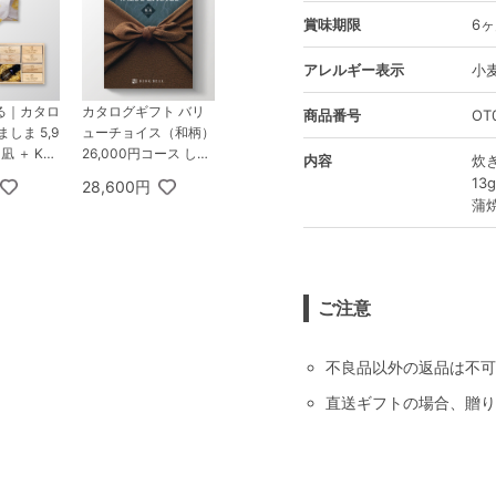
賞味期限
6
アレルギー表示
小
る｜カタロ
カタログギフト バリ
商品番号
OT
しま 5,9
ューチョイス（和柄）
凪 ＋ KU
26,000円コース しき
内容
炊
MADE エ
しま
13
28,600円
8個オイ
蒲焼
ご注意
不良品以外の返品は不可
直送ギフトの場合、贈り