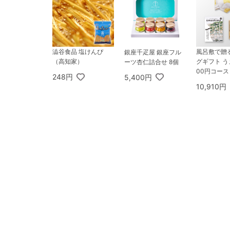
澁谷食品 塩けんぴ
風呂敷で贈
銀座千疋屋 銀座フル
（高知家）
グギフト うま
ーツ杏仁詰合せ 8個
00円コース 
248円
5,400円
SU HAND
10,910円
コブロック1
ル付き 桐箱