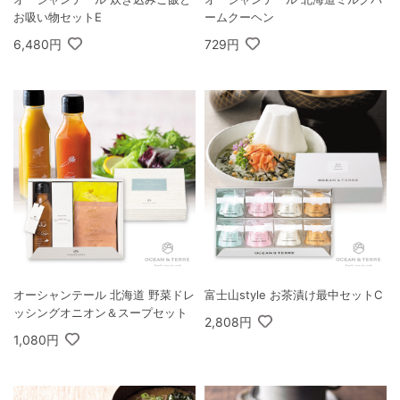
お吸い物セットE
ームクーヘン
6,480円
729円
オーシャンテール 北海道 野菜ドレ
富士山style お茶漬け最中セットC
ッシングオニオン＆スープセット
2,808円
1,080円