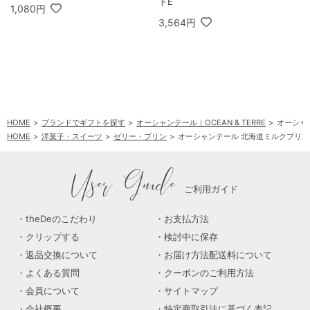
トE
1,080円
3,564円
HOME
ブランドでギフトを探す
オーシャンテール｜OCEAN & TERRE
オーシャ
HOME
洋菓子・スイーツ
ゼリー・プリン
オーシャンテール 北海道ミルクプリ
HOME
ブランドでギフトを探す
オーシャンテール｜OCEAN & TERRE
北海道ミ
User Guide
ご利用ガイド
theDeのこだわり
お支払方法
クリップする
検討中に保存
返品交換について
お届け方法配送料について
よくある質問
クーポンのご利用方法
会員について
サイトマップ
会社概要
特定商取引法に基づく表記