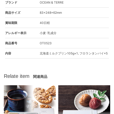
ブランド
OCEAN & TERRE
商品サイズ
83×248×62mm
賞味期限
40日程
アレルギー表示
小麦･乳成分
商品番号
OT0523
内容
北海道ミルクプリン105g×1､フロランタンパイ×5
Relate item
関連商品