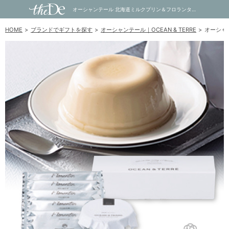
オーシャンテール 北海道ミルクプリン＆フロランタンパイセットA｜内祝い・お祝い・ギフト・贈り物の通販サイトtheDe(ザディー)
HOME
ブランドでギフトを探す
オーシャンテール｜OCEAN & TERRE
オーシャ