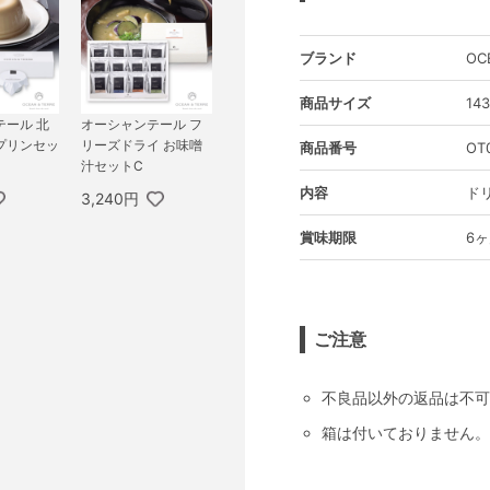
ブランド
OC
商品サイズ
14
テール 北
オーシャンテール フ
プリンセッ
リーズドライ お味噌
商品番号
OT
汁セットC
内容
ド
3,240円
賞味期限
6
ご注意
不良品以外の返品は不可
箱は付いておりません。