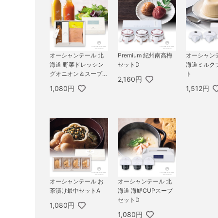
オーシャンテール 北
Premium 紀州南高梅
オーシャン
海道 野菜ドレッシン
セットD
海道ミルク
グオニオン＆スープセ
ト
2,160円
ット
1,080円
1,512円
オーシャンテール お
オーシャンテール 北
茶漬け最中セットA
海道 海鮮CUPスープ
セットD
1,080円
1,080円