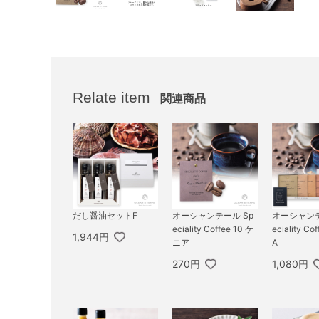
Relate item
関連商品
だし醤油セットF
オーシャンテール Sp
オーシャンテ
eciality Coffee 10 ケ
eciality C
1,944円
ニア
A
270円
1,080円