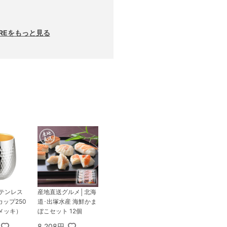
RREをもっと見る
ステンレス
産地直送グルメ│北海
ップ250
道･出塚水産 海鮮かま
メッキ）
ぼこセット 12個
8,208円