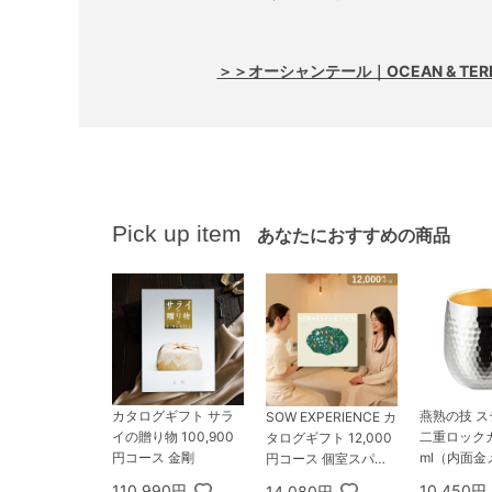
＞＞オーシャンテール｜OCEAN & TE
Pick up item
あなたにおすすめの商品
カタログギフト サラ
燕熟の技 
SOW EXPERIENCE カ
イの贈り物 100,900
二重ロックカ
タログギフト 12,000
円コース 金剛
ml（内面金
円コース 個室スパ＆
エステチケット関東版
110,990円
10,450円
14,080円