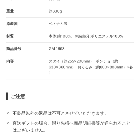
重量
約630g
原産国
ベトナム製
材質
本体:綿100%、刺繍部分:ポリエステル100%
商品番号
GAL1698
内容
スタイ（約255×200mm）･ポンチョ（約
630×360mm）･おくるみ（約800×800mm）×各
1
ご注意
不良品以外の返品は不可とさせていただきます。
直送ギフトの場合、贈り先様へ商品明細書等が送られること
はございません。